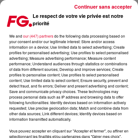
Continuer sans accepter
Le respect de votre vie privée est notre
priorité
We and
our (447) partners
do the following data processing based on
your consent and/or our legitimate interest: Store and/or access
information on a device; Use limited data to select advertising; Create
profiles for personalised advertising; Use profiles to select personalised
advertising; Measure advertising performance; Measure content
performance; Understand audiences through statistics or combinations
of data from different sources; Develop and improve services; Create
profiles to personalise content; Use profiles to select personalised
content; Use limited data to select content; Ensure security, prevent and
detect fraud, and fix errors; Deliver and present advertising and content;
Save and communicate privacy choices. These technologies may
process personal data such as IP address and browsing data to offer
following functionalities: Identify devices based on information actively
11 décembre 2024
requested; Use precise geolocation data; Match and combine data from
PAWSA FAIT SENSATION AVEC SON NOUVEAU SINGLE "DIRTY
other data sources; Link different devices; Identify devices based on
CASH"
information transmitted automatically.
Vous pouvez accepter en cliquant sur "Accepter et fermer", ou affiner en
sélectionnant les finalités et/ou partenaires dans "Gérer mes choix".