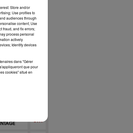
erest: Store and/or
tising; Use profiles to
tand audiences through
personalise content; Use
 fraud, and fix errors;
 may process personal
mation actively
vices; Identify devices
rtenaires dans "Gérer
s'appliqueront que pour
les cookies" situé en