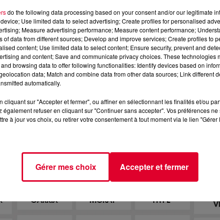
ers
do the following data processing based on your consent and/or our legitimate int
device; Use limited data to select advertising; Create profiles for personalised adver
vertising; Measure advertising performance; Measure content performance; Unders
ns of data from different sources; Develop and improve services; Create profiles to 
alised content; Use limited data to select content; Ensure security, prevent and detect
ertising and content; Save and communicate privacy choices. These technologies
and browsing data to offer following functionalities: Identify devices based on infor
eolocation data; Match and combine data from other data sources; Link different de
nsmitted automatically.
cliquant sur "Accepter et fermer", ou affiner en sélectionnant les finalités et/ou pa
 également refuser en cliquant sur "Continuer sans accepter". Vos préférences ne 
tre à jour vos choix, ou retirer votre consentement à tout moment via le lien "Gérer 
Gérer mes choix
Accepter et fermer