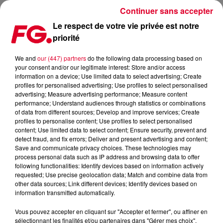
Continuer sans accepter
Le respect de votre vie privée est notre
priorité
FAMILY PIKNIK EST PRÊT POUR SON ÉDITION 2025
We and
our (447) partners
do the following data processing based on
your consent and/or our legitimate interest: Store and/or access
Publié : 5 mars 2025 à 15h57 par Jean-Baptiste BLANDIN
information on a device; Use limited data to select advertising; Create
profiles for personalised advertising; Use profiles to select personalised
advertising; Measure advertising performance; Measure content
performance; Understand audiences through statistics or combinations
of data from different sources; Develop and improve services; Create
profiles to personalise content; Use profiles to select personalised
content; Use limited data to select content; Ensure security, prevent and
detect fraud, and fix errors; Deliver and present advertising and content;
Save and communicate privacy choices. These technologies may
process personal data such as IP address and browsing data to offer
following functionalities: Identify devices based on information actively
requested; Use precise geolocation data; Match and combine data from
other data sources; Link different devices; Identify devices based on
information transmitted automatically.
Vous pouvez accepter en cliquant sur "Accepter et fermer", ou affiner en
sélectionnant les finalités et/ou partenaires dans "Gérer mes choix".