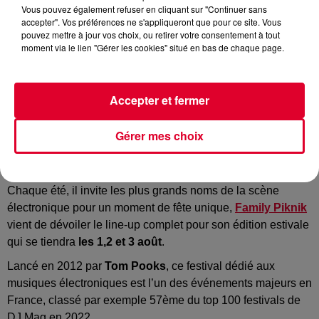
Vous pouvez également refuser en cliquant sur "Continuer sans
accepter". Vos préférences ne s'appliqueront que pour ce site. Vous
pouvez mettre à jour vos choix, ou retirer votre consentement à tout
moment via le lien "Gérer les cookies" situé en bas de chaque page.
Family Piknik
Crédit :
Instagram : @Family Piknik (@yourwolfagency)
Accepter et fermer
Gérer mes choix
Family vient de dévoiler sa programmation complète
pour son édition 2025 avec du beau monde à la clé.
Chaque été, il invite les plus grands noms de la scène
électronique pour un moment de fête unique,
Family Piknik
vient de dévoiler le line-up complet pour son édition estivale
qui se tiendra
les 1,2 et 3 août
.
Lancé en 2012 par
Tom Pooks
, ce festival dédié aux
musiques électroniques est l’un des événements majeurs en
France, classé par exemple 57ème du top 100 festivals de
DJ Mag en 2022.