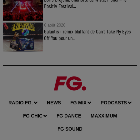
Positiv Festival...
6 août 2026
Galantis : remix bluffant de Can’t Take My Eyes
Off You pour un...
RADIO FG.
NEWS
FG MIX
PODCASTS
FG CHIC
FG DANCE
MAXXIMUM
FG SOUND