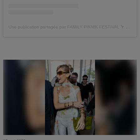
Une publication partagée par FAMILY PIKNIK FESTIVAL 🦩 (@familypiknikofc)