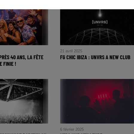
21 avril 2025
PRÈS 40 ANS, LA FÊTE
FG CHIC IBIZA : UNVRS A NEW CLUB
 FINIE !
FG CHIC IBIZA : UNVRS A NEW
CLUB
6 février 2025