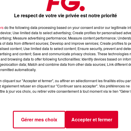
 faire la fête sur deux week-ends avec une programmation
Le respect de votre vie privée est notre priorité
echno et de l’expérimentation sonore sera la tête d'affiche d'un li
ers
do the following data processing based on your consent and/or our legitimate int
device; Use limited data to select advertising; Create profiles for personalised adver
ique électronique et de sonorités arabes et moyen-orientales,
vertising; Measure advertising performance; Measure content performance; Unders
ns of data from different sources; Develop and improve services; Create profiles to 
alised content; Use limited data to select content; Ensure security, prevent and detect
ino-libanaise kickera en français et en mandarin. Un concert pou
ertising and content; Save and communicate privacy choices. These technologies
urbaines.
and browsing data to offer following functionalities: Identify devices based on infor
ss music,
Mandragora
présentera son tout nouveau concept de
eolocation data; Match and combine data from other data sources; Link different de
nsmitted automatically.
prendra les rênes de Slalom pour une soirée queer radicalement
cliquant sur "Accepter et fermer", ou affiner en sélectionnant les finalités et/ou pa
 également refuser en cliquant sur "Continuer sans accepter". Vos préférences ne 
tre à jour vos choix, ou retirer votre consentement à tout moment via le lien "Gérer 
es sur
le site
de Slalom.
Gérer mes choix
Accepter et fermer