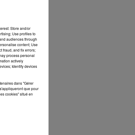
ne
erest: Store and/or
tising; Use profiles to
tand audiences through
personalise content; Use
 fraud, and fix errors;
r
 may process personal
mation actively
vices; Identify devices
rtenaires dans "Gérer
s'appliqueront que pour
les cookies" situé en