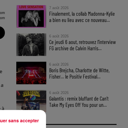
7 août 2026
Finalement, la collab Madonna-Kylie
lom
lom
a bien eu lieu avec ce nouveau...
6 août 2026
Ce jeudi 6 aout, retrouvez l'interview
FG archive de Calvin Harris...
6 août 2026
Boris Brejcha, Charlotte de Witte,
me
Fisher… le Positiv Festival...
 a
6 août 2026
Galantis : remix bluffant de Can’t
Take My Eyes Off You pour un...
é à
,
uer sans accepter