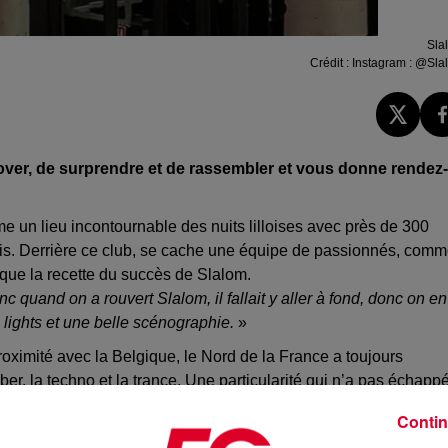
Sla
Crédit :
Instagram : @Sla
over, de surprendre et de rassembler et vous donne rendez-
 un lieu incontournable des nuits lilloises avec près de 300
lis. Derrière ce club, se cache une équipe de passionnés, com
plique la recette du succès de Slalom.
 quand on a rouvert Slalom, il fallait y aller à fond, donc on en
 lights et une belle scénographie.
»
roximité avec la Belgique, le Nord de la France a toujours
er, la techno et la trance. Une particularité qui n’a pas échapp
 a plus rien qui ne peut arrêter la machine (rire), c’est un bonheur
Contin