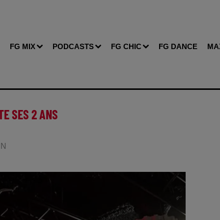
FG MIX
PODCASTS
FG CHIC
FG DANCE
MA
ÊTE SES 2 ANS
IN