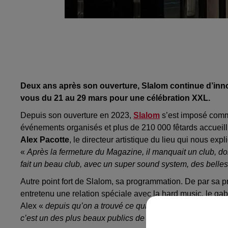
Deux ans après son ouverture, Slalom continue d’inn
vous du 21 au 29 mars pour une célébration XXL.
Depuis son ouverture en 2023,
Slalom
s’est imposé comme
événements organisés et plus de 210 000 fêtards accueil
Alex Pacotte
, le directeur artistique du lieu qui nous ex
«
Après la fermeture du Magazine, il manquait un club, donc
fait un beau club, avec un super sound system, des belles
Autre point fort de Slalom, sa programmation. De par sa p
entretenu une relation spéciale avec la hard music, le gabb
Alex «
depuis qu’on a trouvé ce qui plaît aux Lillois, il n’y
c’est un des plus beaux publics de France.
»