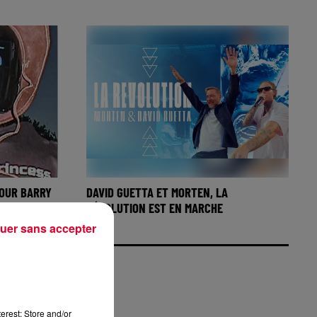
OUR BARRY
DAVID GUETTA ET MORTEN, LA
E...
RÉVOLUTION EST EN MARCHE
uer sans accepter
erest: Store and/or