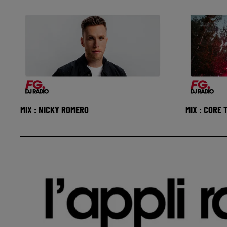
MIX : NICKY ROMERO
MIX : CORE
Réécoutez Club FG avec Nicky Romero
Réécoutez 
du mercredi 05 aout 2026 🎧 Ecoutez la
Tomorrowla
radio FG Dance sur www.
Ecoutez la