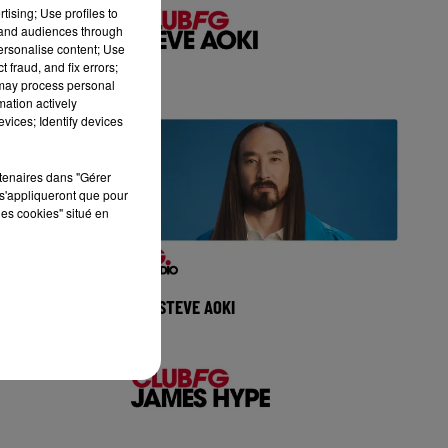
tising; Use profiles to
tand audiences through
personalise content; Use
 fraud, and fix errors;
 may process personal
mation actively
vices; Identify devices
rtenaires dans "Gérer
s'appliqueront que pour
les cookies" situé en
MIX : STEVE AOKI
aiah du
Réécoutez Club FG avec Steve Aoki du
outez la
mercredi 05 aout 2026 🎧 Ecoutez la
adio
radio FG Dance sur www.ra