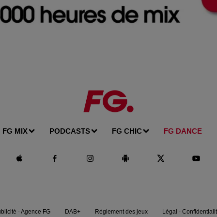
FG MIX
PODCASTS
FG CHIC
FG DANCE
blicité - Agence FG
DAB+
Règlement des jeux
Légal - Confidentiali