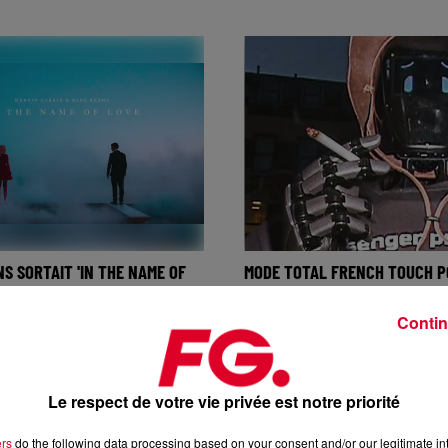
ANS SORTAIT 'IN THE NAME OF
MODE TOTAL FRENCH TOUCH P
RTIN GARRIX ET...
CAN'T SWIM AVEC DANCE DANC
Contin
Le respect de votre vie privée est notre priorité
ers
do the following data processing based on your consent and/or our legitimate int