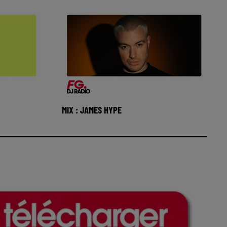
MIX : JAMES HYPE
l Beast du
Réécoutez Club FG avec James Hype
ez la radio
du mardi 04 aout 2026 🎧 Ecoutez la
radio FG DANCE sur www.radio