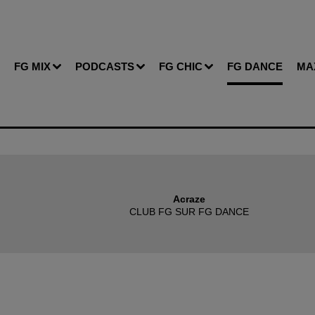
FG MIX
PODCASTS
FG CHIC
FG DANCE
MA
Acraze
CLUB FG SUR FG DANCE