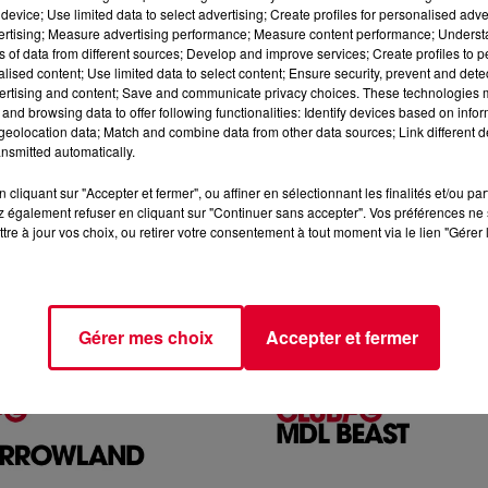
device; Use limited data to select advertising; Create profiles for personalised adver
vertising; Measure advertising performance; Measure content performance; Unders
ns of data from different sources; Develop and improve services; Create profiles to 
alised content; Use limited data to select content; Ensure security, prevent and detect
ertising and content; Save and communicate privacy choices. These technologies
and browsing data to offer following functionalities: Identify devices based on infor
eolocation data; Match and combine data from other data sources; Link different de
nsmitted automatically.
cliquant sur "Accepter et fermer", ou affiner en sélectionnant les finalités et/ou pa
 également refuser en cliquant sur "Continuer sans accepter". Vos préférences ne 
tre à jour vos choix, ou retirer votre consentement à tout moment via le lien "Gérer 
JACK
MIX : OFFAIAH
Gérer mes choix
Accepter et fermer
Club FG avec Afroajck du
Réécoutez Club FG avec Off
 aout 2026 🎧 Ecoutez la
mercredi 05 aout 2026 🎧 Ec
ance sur www.radi
radio FG DANCE sur www.r