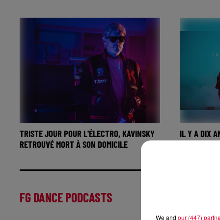
TRISTE JOUR POUR L'ÉLECTRO, KAVINSKY
IL Y A DIX 
RETROUVÉ MORT À SON DOMICILE
LOVE' DE MA
FG DANCE PODCASTS
We and
our (447) partn