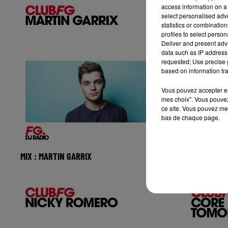
access information on a 
select personalised ad
statistics or combinatio
profiles to select person
Deliver and present adv
data such as IP address 
requested; Use precise g
based on information tra
Vous pouvez accepter en 
mes choix". Vous pouvez
ce site. Vous pouvez met
bas de chaque page.
MIX : MARTIN GARRIX
MIX : AFRO
Réécoutez Club FG avec Martin Garrix
Réécoutez 
du mercredi 05 aout 2026 🎧 Ecoutez la
mercredi 05
radio FG DANCE sur www
radio FG D