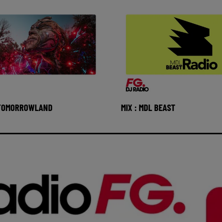
 TOMORROWLAND
MIX : MDL BEAST
Club FG avec Core
Réécoutez Club FG avec Md
nd du mardi 04 aout 2026 🎧
mardi 04 aout 2026 🎧 Ecout
 radio FG DANCE sur ww
FG DANCE sur www.radiof