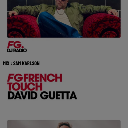
MIX : SAM KARLSON
Réécoutez le FG French Touch de Sam Karlson du
dimanche 02 aout 2026 🎧 Ecoutez Radio FG sur http: