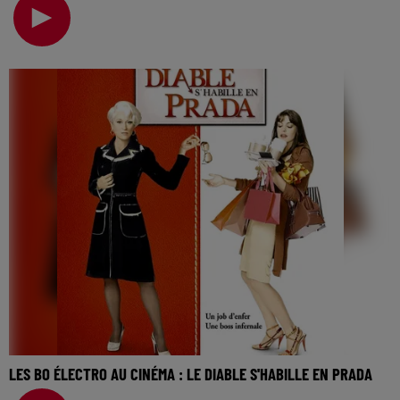
cinéma… Il y a des films qui marquent, par leur
LES BO ÉLECTRO AU CINÉMA : LE DIABLE S'HABILLE EN PRADA
La music story du jour c’est celle des BO électro au