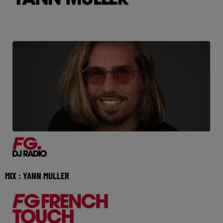
MIX : YANN MULLER
Réécoutez le FG French Touch de Yann Muller du lundi 27
juillet 2026 🎧 Ecoutez Radio FG sur http: