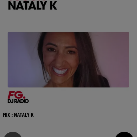
MIX : NATALY K
Réécoutez le FG French Touch de Nataly K du dimanche 26
juillet 2026 🎧 Ecoutez Radio FG sur http: