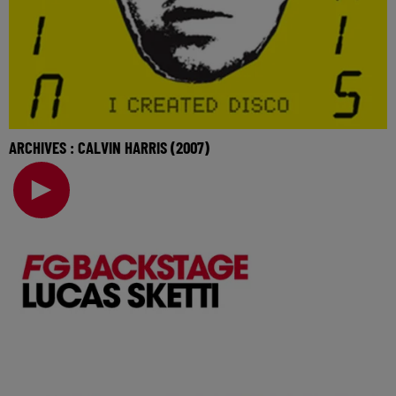
ARCHIVES : CALVIN HARRIS (2007)
Retrouvez Calvin Harris ce soir dans une interview archive
datant de 2007 ! 🎧 Ecoutez Radio FG su