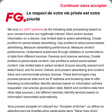
Continuer sans accepter
Le respect de votre vie privée est notre
priorité
PODCASTS LES + RECENTS
We and
our (447) partners
do the following data processing based on
your consent and/or our legitimate interest: Store and/or access
information on a device; Use limited data to select advertising; Create
profiles for personalised advertising; Use profiles to select personalised
advertising; Measure advertising performance; Measure content
performance; Understand audiences through statistics or combinations
of data from different sources; Develop and improve services; Create
profiles to personalise content; Use profiles to select personalised
content; Use limited data to select content; Ensure security, prevent and
detect fraud, and fix errors; Deliver and present advertising and content;
Save and communicate privacy choices. These technologies may
process personal data such as IP address and browsing data to offer
following functionalities: Identify devices based on information actively
requested; Use precise geolocation data; Match and combine data from
other data sources; Link different devices; Identify devices based on
information transmitted automatically.
Vous pouvez accepter en cliquant sur "Accepter et fermer", ou affiner en
sélectionnant les finalités et/ou partenaires dans "Gérer mes choix".