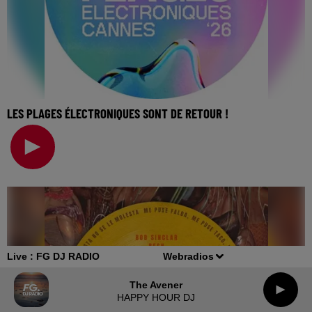
LES PLAGES ÉLECTRONIQUES SONT DE RETOUR !
🎧 Ecoutez Radio FG sur http://www.radiofg.com 📱 et sur
l’Application FG (IOS https://urlz.fr/hhZx
Live :
FG DJ RADIO
Webradios
The Avener
HAPPY HOUR DJ