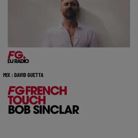
MIX : DAVID GUETTA
Réécoutez le FG French Touch avec David Guetta 🎧
Ecoutez Radio FG sur http://www.radiofg.com 📱 e