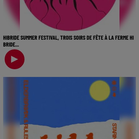
HIBRIDE SUMMER FESTIVAL, TROIS SOIRS DE FÊTE À LA FERME HI
BRIDE...
🎧 Ecoutez Radio FG sur http://www.radiofg.com 📱 et sur
l’Application FG (IOS https://urlz.fr/hhZx