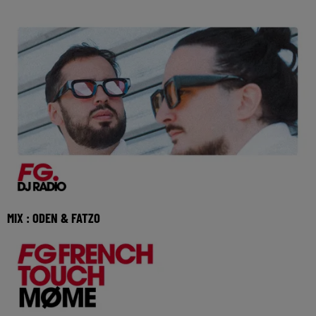
MIX : ODEN & FATZO
Réécoutez le FG French Touch d'Oden &amp;amp; Fatzo du
mercredi 29 juillet 2026 🎧 Ecoutez Radio F