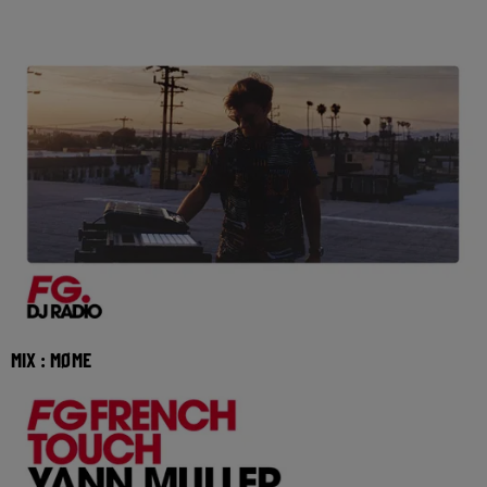
MIX : MØME
Réécoutez le FG French Touch de Møme du mardi 28 juillet
2026 🎧 Ecoutez Radio FG sur http://www.r