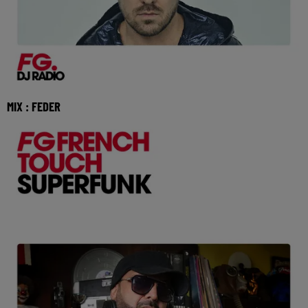
MIX : FEDER
Réécoutez le FG French Touch avec Feder du mercredi 05
aout 2026 🎧 Ecoutez Radio FG sur http://ww