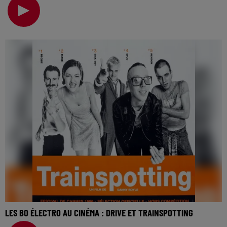
cinéma… Puisqu’on parle de cinéma cette semaine
LES BO ÉLECTRO AU CINÉMA : DRIVE ET TRAINSPOTTING
La music story du jour c’est celle des BO électro au