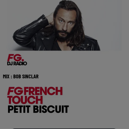
MIX : BOB SINCLAR
Réécoutez le FG French Touch avec Bob Sinclar 🎧
Ecoutez Radio FG sur http://www.radiofg.com 📱 et