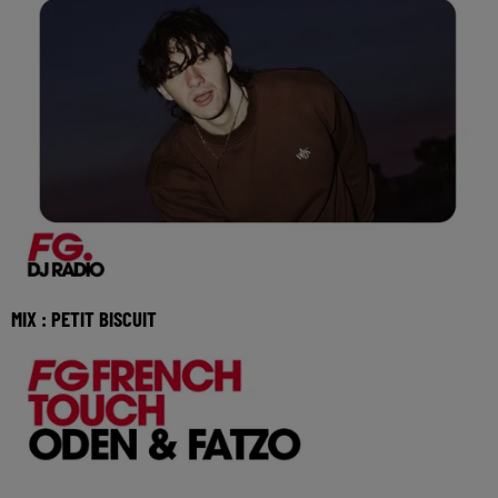
MIX : PETIT BISCUIT
Réécoutez le FG French Touch de Petit Biscuit du jeudi 30
juillet 2026 🎧 Ecoutez Radio FG sur htt