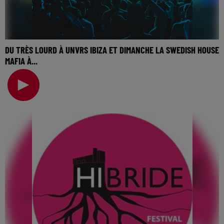
DU TRÈS LOURD À UNVRS IBIZA ET DIMANCHE LA SWEDISH HOUSE
MAFIA À...
🎧 Ecoutez Radio FG sur http://www.radiofg.com 📱 et sur
l’Application FG (IOS https://urlz.fr/hhZx