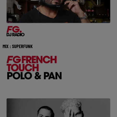
MIX : SUPERFUNK
Réécoutez le FG French Touch avec SuperFunk du mardi
04 aout 2026 🎧 Ecoutez Radio FG sur http://w