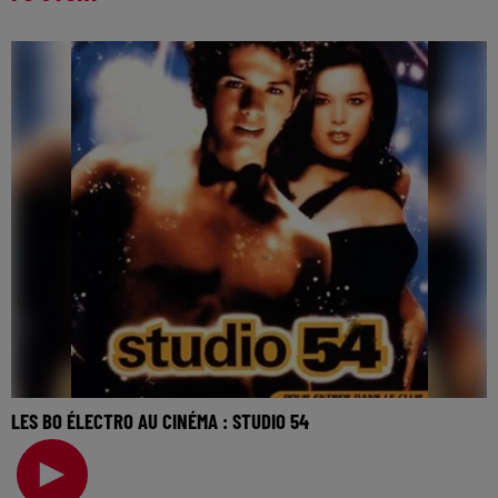
LES BO ÉLECTRO AU CINÉMA : STUDIO 54
La music story du jour c’est celle des BO électro au
cinéma… Jouissive dans les films de Quentin Dup