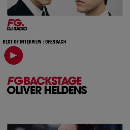
BEST OF INTERVIEW : OFENBACH
Révélés par Radio FG en 2015, les membres d’Ofenbach
présenteront leur nouveau titre "Four The Floor