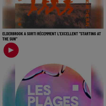
ELDERBROOK A SORTI RÉCEMMENT L'EXCELLENT "STARTING AT
THE SUN"
🎧 Ecoutez Radio FG sur http://www.radiofg.com 📱 et sur
l’Application FG (IOS https://urlz.fr/hhZx