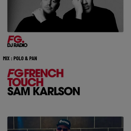
MIX : POLO & PAN
Réécoutez le FG French Touch de Polo &amp;amp; Pan du
lundi 03 aout 2026 🎧 Ecoutez Radio FG sur h