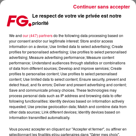
Continuer sans accepter
Le respect de votre vie privée est notre
priorité
CONTACTEZ-NOUS
We and
our (447) partners
do the following data processing based on
your consent and/or our legitimate interest: Store and/or access
Prénom
*
information on a device; Use limited data to select advertising; Create
profiles for personalised advertising; Use profiles to select personalised
advertising; Measure advertising performance; Measure content
performance; Understand audiences through statistics or combinations
of data from different sources; Develop and improve services; Create
profiles to personalise content; Use profiles to select personalised
content; Use limited data to select content; Ensure security, prevent and
Nom
*
detect fraud, and fix errors; Deliver and present advertising and content;
Save and communicate privacy choices. These technologies may
process personal data such as IP address and browsing data to offer
following functionalities: Identify devices based on information actively
requested; Use precise geolocation data; Match and combine data from
other data sources; Link different devices; Identify devices based on
Email
*
information transmitted automatically.
Vous pouvez accepter en cliquant sur "Accepter et fermer", ou affiner en
sélectionnant les finalités et/ou partenaires dans "Gérer mes choix".