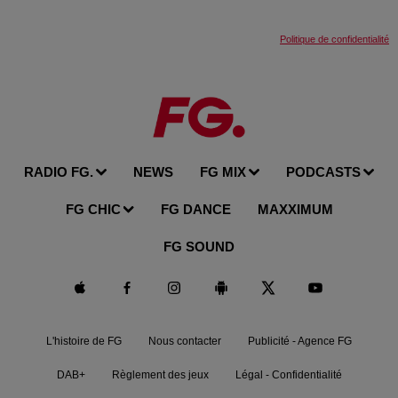
Politique de confidentialité
RADIO FG.
NEWS
FG MIX
PODCASTS
FG CHIC
FG DANCE
MAXXIMUM
FG SOUND
L'histoire de FG
Nous contacter
Publicité - Agence FG
DAB+
Règlement des jeux
Légal - Confidentialité