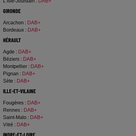
L'Isle-Jourdain
:
DAB+
GIRONDE
Arcachon
:
DAB+
Bordeaux
:
DAB+
HÉRAULT
Agde
:
DAB+
Béziers
:
DAB+
Montpellier
:
DAB+
Pignan
:
DAB+
Sète
:
DAB+
ILLE-ET-VILAINE
Fougères
:
DAB+
Rennes
:
DAB+
Saint-Malo
:
DAB+
Vitré
:
DAB+
INDRE-ET-LOIRE