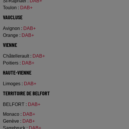
St-Raphael
:
DAB+
Toulon
:
DAB+
VAUCLUSE
Avignon
:
DAB+
Orange
:
DAB+
VIENNE
Châtellerault
:
DAB+
Poitiers
:
DAB+
HAUTE-VIENNE
Limoges
:
DAB+
TERRITOIRE DE BELFORT
BELFORT
:
DAB+
Monaco
:
DAB+
Genève
:
DAB+
Sarrebruck
:
DAB+