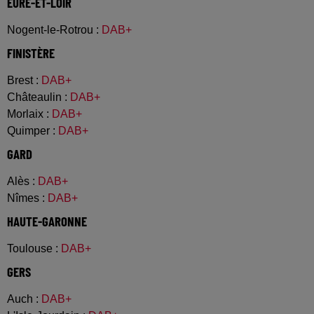
EURE-ET-LOIR
Nogent-le-Rotrou
:
DAB+
FINISTÈRE
Brest
:
DAB+
Châteaulin
:
DAB+
Morlaix
:
DAB+
Quimper
:
DAB+
GARD
Alès
:
DAB+
Nîmes
:
DAB+
HAUTE-GARONNE
Toulouse
:
DAB+
GERS
Auch
:
DAB+