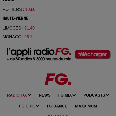
POITIERS
:
103.0
HAUTE-VIENNE
LIMOGES
:
91.40
MONACO
:
96.1
RADIO FG.
NEWS
FG MIX
PODCASTS
FG CHIC
FG DANCE
MAXXIMUM