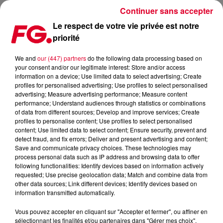
Continuer sans accepter
Le respect de votre vie privée est notre
priorité
NOS FRÉQUENCES EN FM ET EN DAB+
We and
our (447) partners
do the following data processing based on
your consent and/or our legitimate interest: Store and/or access
information on a device; Use limited data to select advertising; Create
profiles for personalised advertising; Use profiles to select personalised
advertising; Measure advertising performance; Measure content
performance; Understand audiences through statistics or combinations
of data from different sources; Develop and improve services; Create
profiles to personalise content; Use profiles to select personalised
content; Use limited data to select content; Ensure security, prevent and
detect fraud, and fix errors; Deliver and present advertising and content;
Save and communicate privacy choices. These technologies may
process personal data such as IP address and browsing data to offer
following functionalities: Identify devices based on information actively
requested; Use precise geolocation data; Match and combine data from
other data sources; Link different devices; Identify devices based on
information transmitted automatically.
Vous pouvez accepter en cliquant sur "Accepter et fermer", ou affiner en
sélectionnant les finalités et/ou partenaires dans "Gérer mes choix".