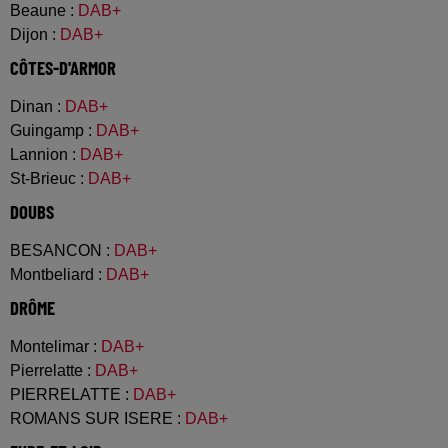
Beaune
:
DAB+
Dijon
:
DAB+
CÔTES-D'ARMOR
Dinan
:
DAB+
Guingamp
:
DAB+
Lannion
:
DAB+
St-Brieuc
:
DAB+
DOUBS
BESANCON
:
DAB+
Montbeliard
:
DAB+
DRÔME
Montelimar
:
DAB+
Pierrelatte
:
DAB+
PIERRELATTE
:
DAB+
ROMANS SUR ISERE
:
DAB+