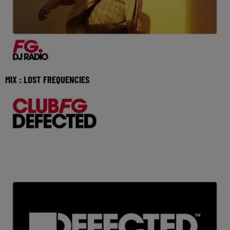
MIX : LOST FREQUENCIES
Réécoutez Club FG avec Lost Frequencies du lundi 03 aout
2026 🎧 Ecoutez la radio FG DANCE sur www