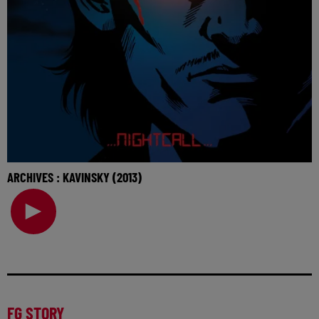
ARCHIVES : KAVINSKY (2013)
🎧 Ecoutez Radio FG sur http://www.radiofg.com 📱 et sur
l’Application FG (IOS https://urlz.fr/hhZx
FG STORY