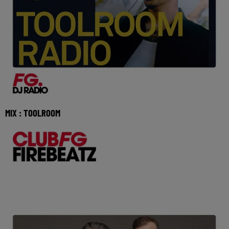
MIX : TOOLROOM
Réécoutez Club FG avec Toolroom du lundi 03 aout 2026
🎧 Ecoutez la radio FG DANCE sur www.radiofg