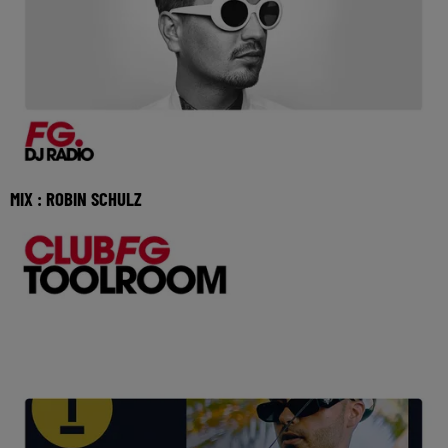
MIX : ROBIN SCHULZ
Réécoutez Club FG avec Robin Schulz du lundi 03 aout
2026 🎧 Ecoutez la radio FG DANCE sur www.rad