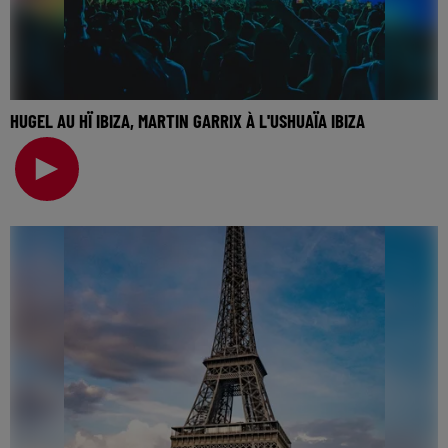
HUGEL AU HÏ IBIZA, MARTIN GARRIX À L'USHUAÏA IBIZA
🎧 Ecoutez Radio FG sur http://www.radiofg.com 📱 et sur
l’Application FG (IOS https://urlz.fr/hhZx