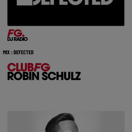
MIX : DEFECTED
Réécoutez Club FG avec Defected du lundi 03 aout 2026 🎧
Ecoutez la radio FG DANCE sur www.radiofg