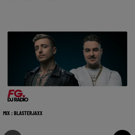
MIX : BLASTERJAXX
Réécoutez Club FG avec Blasterjaxx du samedi 1er aout
2026 🎧 Ecoutez la radio FG DANCE sur www.ra