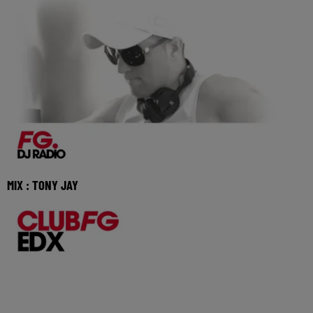
MIX : TONY JAY
Réécoutez Club FG avec Tony Jay du dimanche 02 aout
2026 🎧 Ecoutez la radio FG DANCE sur www.radi