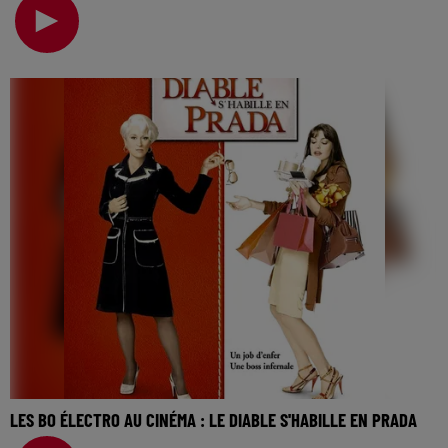
cinéma… Il y a des films qui marquent, par leur
LES BO ÉLECTRO AU CINÉMA : LE DIABLE S'HABILLE EN PRADA
La music story du jour c’est celle des BO électro au