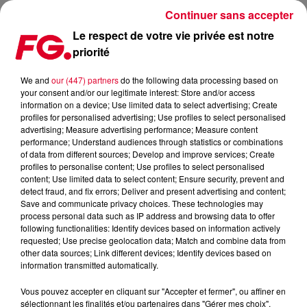
Continuer sans accepter
Le respect de votre vie privée est notre
priorité
PODCASTS LES + RECENTS
We and
our (447) partners
do the following data processing based on
your consent and/or our legitimate interest: Store and/or access
information on a device; Use limited data to select advertising; Create
profiles for personalised advertising; Use profiles to select personalised
advertising; Measure advertising performance; Measure content
performance; Understand audiences through statistics or combinations
of data from different sources; Develop and improve services; Create
profiles to personalise content; Use profiles to select personalised
content; Use limited data to select content; Ensure security, prevent and
detect fraud, and fix errors; Deliver and present advertising and content;
Save and communicate privacy choices. These technologies may
process personal data such as IP address and browsing data to offer
following functionalities: Identify devices based on information actively
requested; Use precise geolocation data; Match and combine data from
other data sources; Link different devices; Identify devices based on
information transmitted automatically.
Vous pouvez accepter en cliquant sur "Accepter et fermer", ou affiner en
sélectionnant les finalités et/ou partenaires dans "Gérer mes choix".