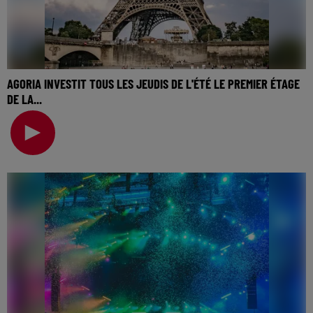
AGORIA INVESTIT TOUS LES JEUDIS DE L'ÉTÉ LE PREMIER ÉTAGE
DE LA...
🎧 Ecoutez Radio FG sur http://www.radiofg.com 📱 et sur
l’Application FG (IOS https://urlz.fr/hhZx