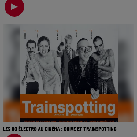
cinéma… Puisqu’on parle de cinéma cette semaine
LES BO ÉLECTRO AU CINÉMA : DRIVE ET TRAINSPOTTING
La music story du jour c’est celle des BO électro au