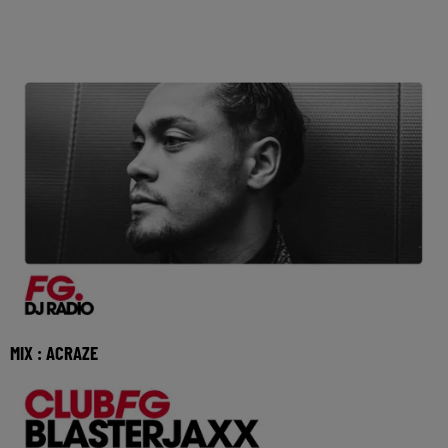
MIX : ACRAZE
Réécoutez Club FG avec Acraze du samedi 1er aout 2026
🎧 Ecoutez la radio FG DANCE sur www.radiofg