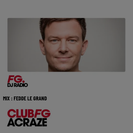
MIX : FEDDE LE GRAND
Réécoutez Club FG avec Fedde Le Grand du samedi 1er
aout 2026 🎧 Ecoutez la radio FG DANCE sur www