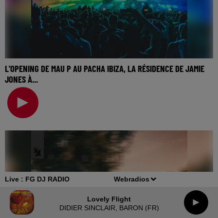
L'OPENING DE MAU P AU PACHA IBIZA, LA RÉSIDENCE DE JAMIE
JONES À...
🎧 Ecoutez Radio FG sur http://www.radiofg.com 📱 et sur
l’Application FG (IOS https://urlz.fr/hhZx
Live :
FG DJ RADIO
Webradios
Lovely Flight
DIDIER SINCLAIR, BARON (FR)