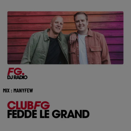
MIX : MANYFEW
Réécoutez Club FG avec Manyfew du dimanche 02 aout
2026 🎧 Ecoutez la radio FG DANCE sur www.radio