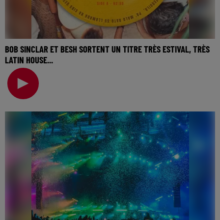
BOB SINCLAR ET BESH SORTENT UN TITRE TRÈS ESTIVAL, TRÈS
LATIN HOUSE...
🎧 Ecoutez Radio FG sur http://www.radiofg.com 📱 et sur
l’Application FG (IOS https://urlz.fr/hhZx