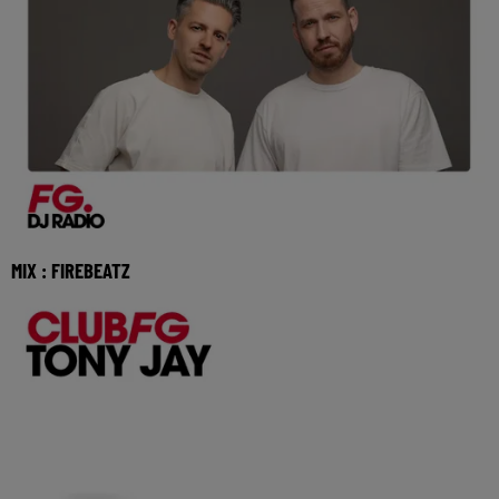
MIX : FIREBEATZ
Réécoutez Club FG avec Firebeatz du dimanche 02 aout
2026 🎧 Ecoutez la radio FG DANCE sur www.rad