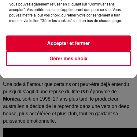
Vous pouvez également refuser en cliquant sur "Continuer sans
accepter". Vos préférences ne s'appliqueront que pour ce site. Vous
pouvez mettre à jour vos choix, ou retirer votre consentement à tout
moment via le lien "Gérer les cookies" situé en bas de chaque page.
Tobiahs
Crédit :
Instagram : @Tobiahs
Accepter et fermer
Gérer mes choix
Il fait parti des artistes émergents à suivre de très près,
Tobiahs
vient de dévoiler son nouveau single
Angel Of
Mine
, qui démarre déjà très fort.
Une ode à l’amour que certains ont peut-être déjà entendu
puisqu’il s’agit d’une reprise du titre r&b éponyme de
Monica
, sorti en 1998. 27 ans plus tard, le producteur
australien a décidé de le reprendre dans une version deep
house, plus accélérée et plus club, tout en gardant sa
puissance émotionnelle.