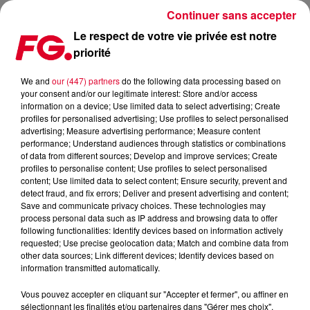
Continuer sans accepter
Le respect de votre vie privée est notre
priorité
L'AUSTRALIEN TOBIAHS CONTINUE SON ASCENSION AVEC
ANGEL OF MINE
We and
our (447) partners
do the following data processing based on
your consent and/or our legitimate interest: Store and/or access
information on a device; Use limited data to select advertising; Create
Publié : 5 mars 2025 à 18h51 par Jean-Baptiste BLANDIN
profiles for personalised advertising; Use profiles to select personalised
advertising; Measure advertising performance; Measure content
performance; Understand audiences through statistics or combinations
of data from different sources; Develop and improve services; Create
profiles to personalise content; Use profiles to select personalised
content; Use limited data to select content; Ensure security, prevent and
detect fraud, and fix errors; Deliver and present advertising and content;
Save and communicate privacy choices. These technologies may
process personal data such as IP address and browsing data to offer
following functionalities: Identify devices based on information actively
requested; Use precise geolocation data; Match and combine data from
other data sources; Link different devices; Identify devices based on
information transmitted automatically.
Vous pouvez accepter en cliquant sur "Accepter et fermer", ou affiner en
sélectionnant les finalités et/ou partenaires dans "Gérer mes choix".