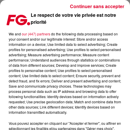
Continuer sans accepter
Le respect de votre vie privée est notre
priorité
JOUEZ ET GAGNEZ DES CADEAUX SUR FG DJ RADIO
We and
our (447) partners
do the following data processing based on
your consent and/or our legitimate interest: Store and/or access
information on a device; Use limited data to select advertising; Create
profiles for personalised advertising; Use profiles to select personalised
advertising; Measure advertising performance; Measure content
performance; Understand audiences through statistics or combinations
of data from different sources; Develop and improve services; Create
profiles to personalise content; Use profiles to select personalised
content; Use limited data to select content; Ensure security, prevent and
detect fraud, and fix errors; Deliver and present advertising and content;
Save and communicate privacy choices. These technologies may
process personal data such as IP address and browsing data to offer
following functionalities: Identify devices based on information actively
requested; Use precise geolocation data; Match and combine data from
other data sources; Link different devices; Identify devices based on
information transmitted automatically.
Vous pouvez accepter en cliquant sur "Accepter et fermer", ou affiner en
sélectionnant les finalités et/ou partenaires dans "Gérer mes choix".