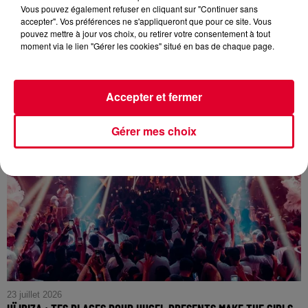
Vous pouvez également refuser en cliquant sur "Continuer sans
25 juillet 2026
accepter". Vos préférences ne s'appliqueront que pour ce site. Vous
GAGNE TA SOIRÉE POUR VOIR LOST FREQUENCIES AU PONEY
pouvez mettre à jour vos choix, ou retirer votre consentement à tout
CLUB LE 27 AOUT
moment via le lien "Gérer les cookies" situé en bas de chaque page.
Accepter et fermer
Gérer mes choix
23 juillet 2026