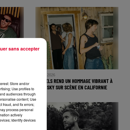
uer sans accepter
7 août 2026
RETOUR À
PARCELS REND UN HOMMAGE VIBRANT À
erest: Store and/or
KAVINSKY SUR SCÈNE EN CALIFORNIE
tising; Use profiles to
tand audiences through
personalise content; Use
 fraud, and fix errors;
 may process personal
mation actively
vices; Identify devices