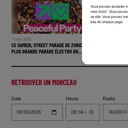
Vous pouvez accepter en 
mes choix". Vous pouvez
ce site. Vous pouvez met
bas de chaque page.
7 août 2026
7 août 2026
CE SAMEDI, STREET PARADE DE ZURICH,
JULIEN GRA
PLUS GRANDE PARADE ÉLECTRO DU...
VENDREDI 7
RETROUVER UN MORCEAU
Date
Heure
Radio