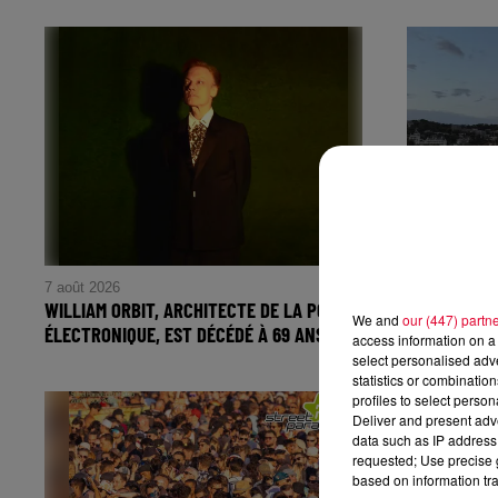
7 août 2026
7 août 2026
WILLIAM ORBIT, ARCHITECTE DE LA POP
LE DELTA FE
We and
our (447) partn
ÉLECTRONIQUE, EST DÉCÉDÉ À 69 ANS
PAR UNE CRI
access information on a 
select personalised ad
statistics or combinatio
profiles to select person
Deliver and present adv
data such as IP address 
requested; Use precise g
based on information tra