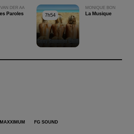
 VAN DER AA
MONIQUE BON
es Paroles
La Musique
7h54
7h54
MAXXIMUM
FG SOUND