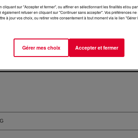
cliquant sur "Accepter et fermer", ou affiner en sélectionnant les finalités et/ou pa
 également refuser en cliquant sur "Continuer sans accepter". Vos préférences ne 
tre à jour vos choix, ou retirer votre consentement à tout moment via le lien "Gérer 
7 août 2026
Gérer mes choix
Accepter et fermer
NEL, INVITÉ FG BACKSTAGE CE
FINALEMENT, LA COLLAB MAD
 AOÛT
A BIEN EU LIEU AVEC CE NOUVE