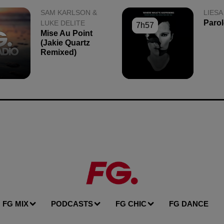
SAM KARLSON &
LIESA
Parol
LUKE DELITE
7h57
7h57
Mise Au Point
(jakie Quartz
Remixed)
FG MIX
PODCASTS
FG CHIC
FG DANCE