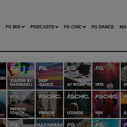
FG MIX
PODCASTS
FG CHIC
FG DANCE
MA