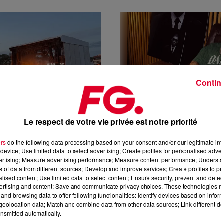
Contin
Le respect de votre vie privée est notre priorité
7 août 2026
STIVAL S'ÉTEINT, EMPORTÉ
HUGEL ANNONCE SON GRAND 
ers
do the following data processing based on your consent and/or our legitimate int
SE DEVENUE...
PARIS POUR LA FASHION WEEK
device; Use limited data to select advertising; Create profiles for personalised adver
vertising; Measure advertising performance; Measure content performance; Unders
ns of data from different sources; Develop and improve services; Create profiles to 
alised content; Use limited data to select content; Ensure security, prevent and detect
ertising and content; Save and communicate privacy choices. These technologies
and browsing data to offer following functionalities: Identify devices based on infor
eolocation data; Match and combine data from other data sources; Link different de
nsmitted automatically.