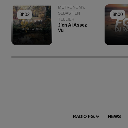
METRONOMY,
SEBASTIEN
8h02
8h02
8h00
8h00
TELLIER
J'en Ai Assez
Vu
RADIO FG.
NEWS