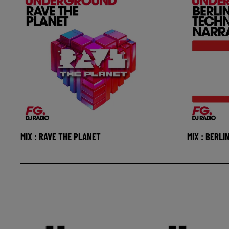
MIX : RAVE THE PLANET
MIX : BERL
Réécoutez FG Underground avec Rave
Réécoutez 
The Planet du samedi 01 aout 2026 🎧
Techno Nar
Ecoutez la radio MAXXIMUM
2026 🎧 Ec