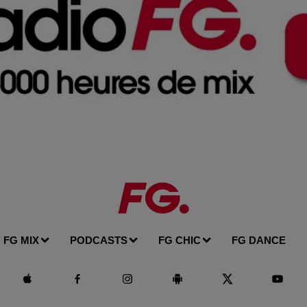
FG MIX
PODCASTS
FG CHIC
FG DANCE