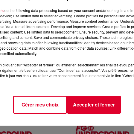
ers
do the following data processing based on your consent and/or our legitimate int
device; Use limited data to select advertising; Create profiles for personalised adver
vertising; Measure advertising performance; Measure content performance; Unders
ns of data from different sources; Develop and improve services; Create profiles to 
alised content; Use limited data to select content; Ensure security, prevent and detect
ertising and content; Save and communicate privacy choices. These technologies
and browsing data to offer following functionalities: Identify devices based on infor
eolocation data; Match and combine data from other data sources; Link different de
nsmitted automatically.
cliquant sur "Accepter et fermer", ou affiner en sélectionnant les finalités et/ou pa
 également refuser en cliquant sur "Continuer sans accepter". Vos préférences ne 
tre à jour vos choix, ou retirer votre consentement à tout moment via le lien "Gérer 
Gérer mes choix
Accepter et fermer
 KLEIJN
MIX : SOUND OF SILENCE
FG Underground avec Eelke
Réécoutez FG Underground
undi 03 aout 2026 🎧 Ecoutez
Sound Of Silence du lundi 0
AXXIMUM sur
🎧 Ecoutez la radio MAXX