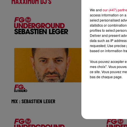
MAXXIMUM DJ'S
We and
our (447) partn
access information on a 
select personalised ad
statistics or combinatio
profiles to select person
Deliver and present adv
data such as IP address 
requested; Use precise g
based on information tra
Vous pouvez accepter en 
mes choix". Vous pouvez
ce site. Vous pouvez met
bas de chaque page.
MIX : SEBASTIEN LEGER
MIX : EELKE
Réécoutez FG Underground avec
Réécoutez 
Sébastien Leger du lundi 03 aout 2026
Kleijn du l
🎧 Ecoutez la radio MAXXIMUM s
la radio M