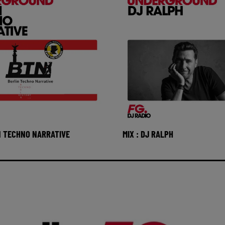
IN TECHNO NARRATIVE
MIX : DJ RALPH
FG Underground avec Berlin
Réécoutez FG Underground
rative du samedi 01 aout
Ralph du samedi 01 aout 20
outez la radio M
Ecoutez la radio MAXXIMU