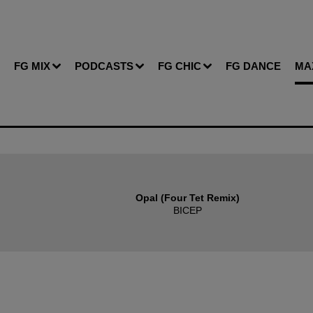
FG MIX
PODCASTS
FG CHIC
FG DANCE
MA
Opal (four Tet Remix)
BICEP