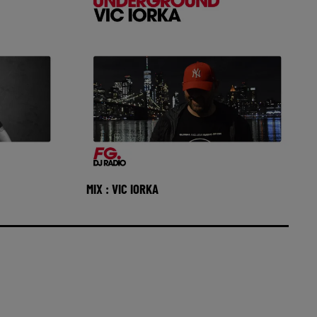
MIX : VIC IORKA
 avec DJ
Réécoutez FG Underground avec Vic
26 🎧
Iorka du vendredi 31 juillet 2026 🎧
M sur www
Ecoutez la radio MAXXIMUM s