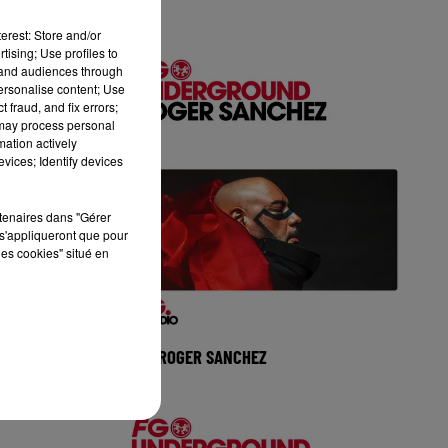
erest: Store and/or
tising; Use profiles to
tand audiences through
personalise content; Use
 fraud, and fix errors;
 may process personal
mation actively
vices; Identify devices
rtenaires dans "Gérer
s'appliqueront que pour
les cookies" situé en
MIX : ROGER SANCHEZ
 avec
Réécoutez FG Underground avec
3 aout 2026
Roger Sanchez du dimanche 02 aout
IMUM
2026 🎧 Ecoutez la radio MAXXIMUM