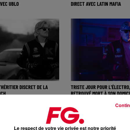
VEC UBLO
DIRECT AVEC LATIN MAFIA
’HÉRITIER DISCRET DE LA
TRISTE JOUR POUR L'ÉLECTRO
UCH
RETROUVÉ MORT À SON DOMIC
Contin
Le respect de votre vie privée est notre priorité