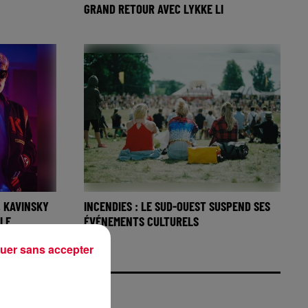
GRAND RETOUR AVEC LYKKE LI
, KAVINSKY
INCENDIES : LE SUD-OUEST SUSPEND SES
ILE
ÉVÉNEMENTS CULTURELS
uer sans accepter