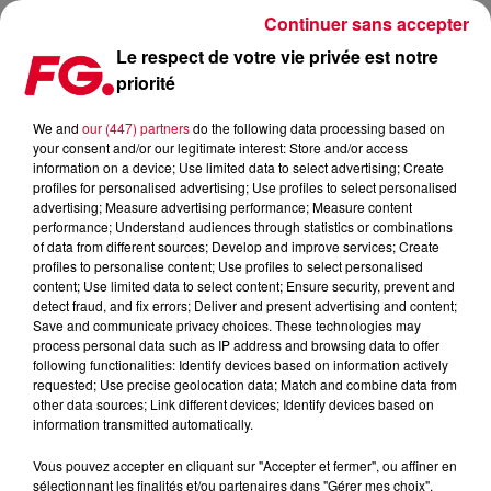
Continuer sans accepter
Le respect de votre vie privée est notre
priorité
FG CHIC NEWS
We and
our (447) partners
do the following data processing based on
your consent and/or our legitimate interest: Store and/or access
information on a device; Use limited data to select advertising; Create
profiles for personalised advertising; Use profiles to select personalised
advertising; Measure advertising performance; Measure content
performance; Understand audiences through statistics or combinations
of data from different sources; Develop and improve services; Create
profiles to personalise content; Use profiles to select personalised
content; Use limited data to select content; Ensure security, prevent and
detect fraud, and fix errors; Deliver and present advertising and content;
Save and communicate privacy choices. These technologies may
process personal data such as IP address and browsing data to offer
following functionalities: Identify devices based on information actively
requested; Use precise geolocation data; Match and combine data from
other data sources; Link different devices; Identify devices based on
information transmitted automatically.
14 juillet 2025
FG CHIC : RICK OWENS, L'ODYSSÉE CÉLESTE D'UN GÉNIE
Vous pouvez accepter en cliquant sur "Accepter et fermer", ou affiner en
VISIONNAIRE AU...
sélectionnant les finalités et/ou partenaires dans "Gérer mes choix".