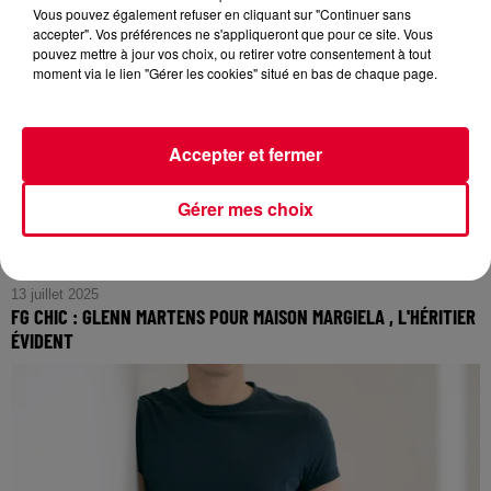
FG CHIC : Rick Owens, L'Odyssée Céleste d'un Génie
Vous pouvez également refuser en cliquant sur "Continuer sans
accepter". Vos préférences ne s'appliqueront que pour ce site. Vous
Visionnaire au Palais Galliera
pouvez mettre à jour vos choix, ou retirer votre consentement à tout
moment via le lien "Gérer les cookies" situé en bas de chaque page.
Accepter et fermer
Gérer mes choix
13 juillet 2025
FG CHIC : GLENN MARTENS POUR MAISON MARGIELA , L'HÉRITIER
ÉVIDENT
FG CHIC : Glenn Martens pour Maison Margiela , L'Héritier
Évident