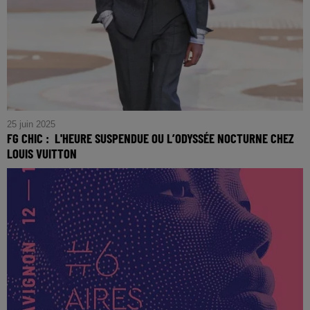
25 juin 2025
FG CHIC : L'HEURE SUSPENDUE OU L’ODYSSÉE NOCTURNE CHEZ
LOUIS VUITTON
FG CHIC : L'Heure Suspendue ou l’Odyssée Nocturne chez
Louis Vuitton