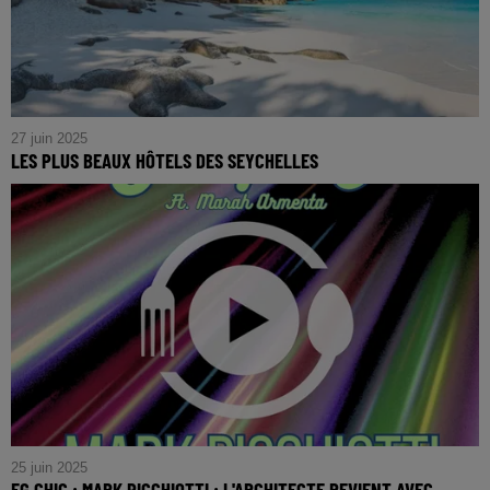
27 juin 2025
LES PLUS BEAUX HÔTELS DES SEYCHELLES
Entre luxe absolu et nature encore intacte, les Seychelles
offrent un cadre rêvé pour une parenthèse d’exception.
Archipel de granit et de corail posé sur...
25 juin 2025
FG CHIC : MARK PICCHIOTTI : L'ARCHITECTE REVIENT AVEC