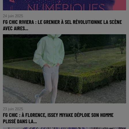
24 juin 2025
FG CHIC RIVIERA : LE GRENIER À SEL RÉVOLUTIONNE LA SCÈNE
AVEC AIRES...
FG CHIC RIVIERA : Le Grenier à Sel Révolutionne la Scène
avec AIRES NUMÉRIQUES
23 juin 2025
FG CHIC : À FLORENCE, ISSEY MIYAKE DÉPLOIE SON HOMME
PLISSÉ DANS LA...
FG CHIC : À Florence, Issey Miyake déploie son Homme