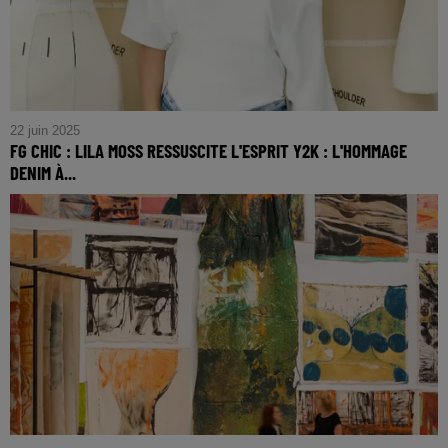
22 juin 2025
FG CHIC : LILA MOSS RESSUSCITE L'ESPRIT Y2K : L'HOMMAGE
DENIM À...
FG CHIC : Lila Moss ressuscite l'esprit Y2K : L'hommage
Denim à Britney Spears qui fera vibrer votre été