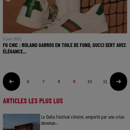
3 juin 2025
FG CHIC : ROLAND GARROS EN TOILE DE FOND, GUCCI SERT AVEC
ÉLÉGANCE...
FG CHIC : Roland Garros en Toile de Fond, Gucci Sert avec
Élégance une Nouvelle Collection Tennis
6
7
8
9
10
11
12
ARTICLES LES PLUS LUS
Le Delta Festival s'éteint, emporté par une crise
devenue...