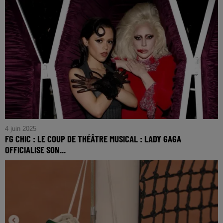
FG CHIC : ÉVASION BUCOLIQUE : LOUIS VUITTON PRÉ-
COLLECTION HOMME PRINTEMPS 2026
4 juin 2025
FG CHIC : LE COUP DE THÉÂTRE MUSICAL : LADY GAGA
OFFICIALISE SON...
FG CHIC : Le Coup de Théâtre Musical : Lady Gaga
Officialise son Rôle avec Jenna Ortega en Guest-Star
inattendue !