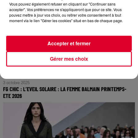
FG CHIC : Le Battement de Cœur de Balenciaga, La Vision
Vous pouvez également refuser en cliquant sur "Continuer sans
accepter". Vos préférences ne s'appliqueront que pour ce site. Vous
Nouvelle de Pierpaolo Piccioli pour l'Été 2026
pouvez mettre à jour vos choix, ou retirer votre consentement à tout
moment via le lien "Gérer les cookies" situé en bas de chaque page.
Accepter et fermer
Gérer mes choix
3 octobre 2025
FG CHIC : L’EVEIL SOLAIRE : LA FEMME BALMAIN PRINTEMPS-
ETE 2026
FG CHIC : L’Eveil Solaire : La Femme Balmain Printemps-
Ete 2026