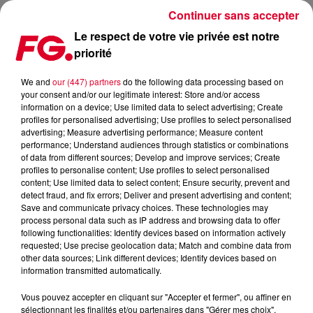
Continuer sans accepter
Le respect de votre vie privée est notre
priorité
FG CHIC NEWS
We and
our (447) partners
do the following data processing based on
your consent and/or our legitimate interest: Store and/or access
information on a device; Use limited data to select advertising; Create
profiles for personalised advertising; Use profiles to select personalised
advertising; Measure advertising performance; Measure content
performance; Understand audiences through statistics or combinations
of data from different sources; Develop and improve services; Create
profiles to personalise content; Use profiles to select personalised
content; Use limited data to select content; Ensure security, prevent and
detect fraud, and fix errors; Deliver and present advertising and content;
Save and communicate privacy choices. These technologies may
process personal data such as IP address and browsing data to offer
following functionalities: Identify devices based on information actively
requested; Use precise geolocation data; Match and combine data from
other data sources; Link different devices; Identify devices based on
information transmitted automatically.
5 octobre 2025
FG CHIC : LE BATTEMENT DE CŒUR DE BALENCIAGA, LA VISION
Vous pouvez accepter en cliquant sur "Accepter et fermer", ou affiner en
NOUVELLE DE...
sélectionnant les finalités et/ou partenaires dans "Gérer mes choix".