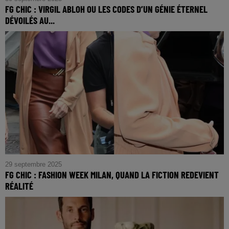
FG CHIC : VIRGIL ABLOH OU LES CODES D’UN GÉNIE ÉTERNEL
DÉVOILÉS AU...
FG CHIC : Virgil Abloh ou Les Codes d’un Génie Éternel
Dévoilés au Grand Palais
29 septembre 2025
FG CHIC : FASHION WEEK MILAN, QUAND LA FICTION REDEVIENT
RÉALITÉ
FG CHIC : Fashion Week Milan, Quand la Fiction Redevient
Réalité