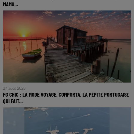
MAMO...
FG CHIC RIVIERA : Un paquebot de béton dans le ciel, le
MAMO s'amarre sur la Cité Radieuse
27 août 2025
FG CHIC : LA MODE VOYAGE. COMPORTA, LA PÉPITE PORTUGAISE
QUI FAIT...
FG CHIC : La mode voyage. Comporta, la pépite portugaise
qui fait de l'ombre à Saint-Tropez.