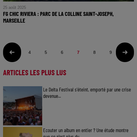
25 août 2025
FG CHIC RIVIERA : PARC DE LA COLLINE SAINT-JOSEPH,
MARSEILLE
FG CHIC RIVIERA : Parc de la Colline Saint-Joseph,
Marseille
4
5
6
7
8
9
10
ARTICLES LES PLUS LUS
Le Delta Festival s'éteint, emporté par une crise
devenue...
Ecouter un album en entier ? Une étude montre
que ce n’est plus du...