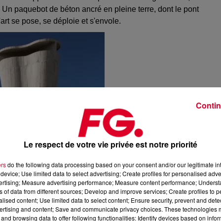
e. Un paquebot de béton ancré en pleine terre, dont le pont
'art se pose, se déploie et s'envole.
Contin
Le respect de votre vie privée est notre priorité
ers
do the following data processing based on your consent and/or our legitimate int
device; Use limited data to select advertising; Create profiles for personalised adver
vertising; Measure advertising performance; Measure content performance; Unders
ns of data from different sources; Develop and improve services; Create profiles to 
alised content; Use limited data to select content; Ensure security, prevent and detect
ertising and content; Save and communicate privacy choices. These technologies
and browsing data to offer following functionalities: Identify devices based on infor