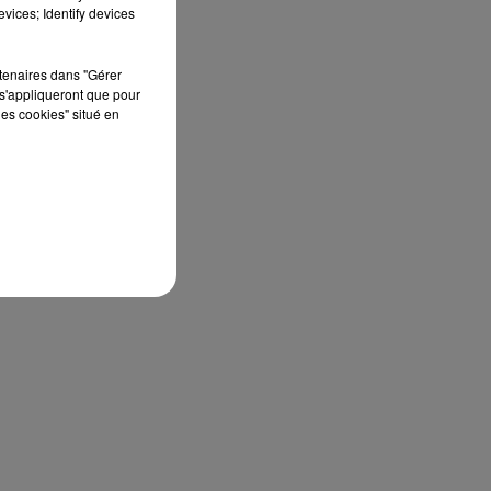
vices; Identify devices
rtenaires dans "Gérer
s'appliqueront que pour
u
les cookies" situé en
r
2,