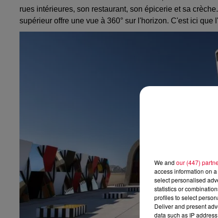
rues intérieures, son restaurant, son épicerie et sa crèch
supérieur offre une vue à 360° sur l'horizon. C'est ici que l
We and
our (447) partn
access information on a 
select personalised ad
statistics or combinatio
profiles to select person
Deliver and present adv
data such as IP address 