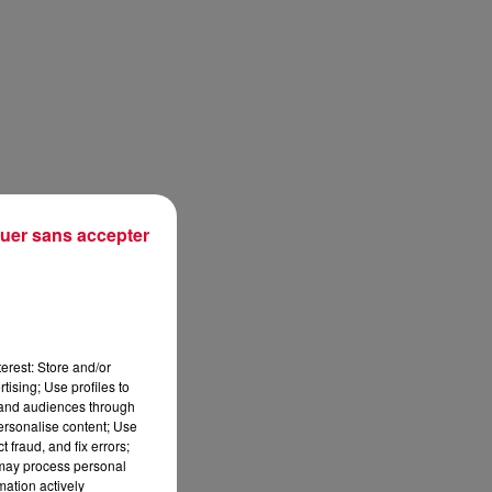
uer sans accepter
erest: Store and/or
tising; Use profiles to
tand audiences through
personalise content; Use
 fraud, and fix errors;
 may process personal
mation actively