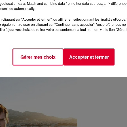
eolocation data; Match and combine data from other data sources; Link different de
nsmitted automatically.
cliquant sur "Accepter et fermer", ou affiner en sélectionnant les finalités et/ou pa
 également refuser en cliquant sur "Continuer sans accepter". Vos préférences ne 
imple designer. C'est un agitateur créatif, un visionnaire qui a s
tre à jour vos choix, ou retirer votre consentement à tout moment via le lien "Gérer 
élé à seulement 19 ans pour ses détournements audacieux de
ion et est devenu une icône de l'ère numérique.
d’Art Contemporain, témoignent de son impact. Loin de s'arrête
Gérer mes choix
Accepter et fermer
crets, de la conception de produits réels à l'architecture. En 200
l'Oscar du meilleur design.