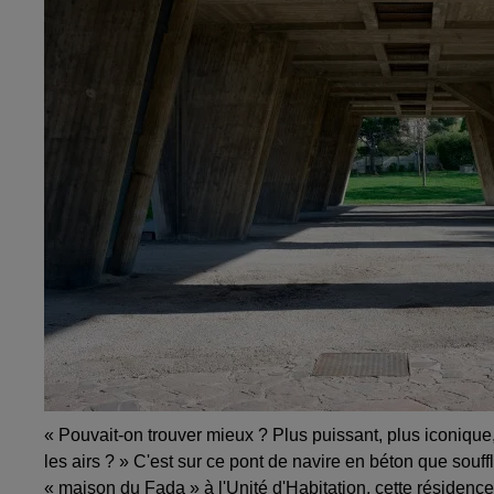
« Pouvait-on trouver mieux ? Plus puissant, plus iconique
les airs ? » C'est sur ce pont de navire en béton que souffl
« maison du Fada » à l'Unité d'Habitation, cette résidenc