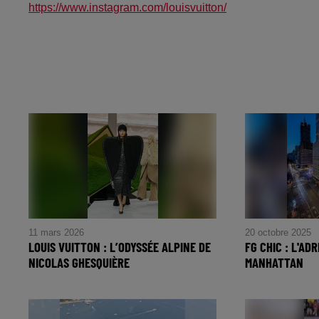
https://www.instagram.com/louisvuitton/
11 mars 2026
20 octobre 2025
LOUIS VUITTON : L’ODYSSÉE ALPINE DE
FG CHIC : L'AD
NICOLAS GHESQUIÈRE
MANHATTAN
Louis Vuitton : l’odyssée alpine de
FG CHIC : L'A
Nicolas Ghesquière
de Manhattan