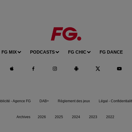
FG MIX
PODCASTS
FG CHIC
FG DANCE
blicité - Agence FG
DAB+
Règlement des jeux
Légal - Confidentiali
Archives
2026
2025
2024
2023
2022