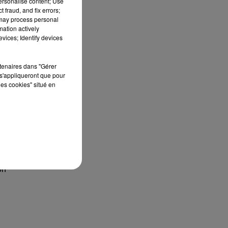
personalise content; Use
 fraud, and fix errors;
 may process personal
mation actively
vices; Identify devices
rtenaires dans "Gérer
s'appliqueront que pour
les cookies" situé en
on