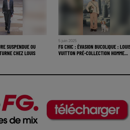
5 juin 2025
EURE SUSPENDUE OU
FG CHIC : ÉVASION BUCOLIQUE : LOUI
TURNE CHEZ LOUIS
VUITTON PRÉ-COLLECTION HOMME...
FG CHIC : ÉVASION BUCOLIQUE 
Heure Suspendue ou
LOUIS VUITTON PRÉ-
turne chez Louis
COLLECTION HOMME
PRINTEMPS 2026