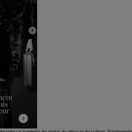
 devenir un symbole de statut, de désir et de culture.
Réinterprét