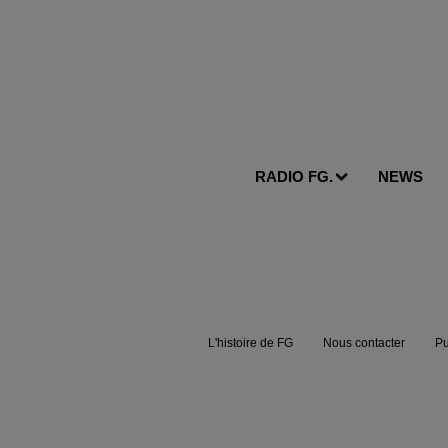
RADIO FG.
NEWS
L'histoire de FG
Nous contacter
Pu