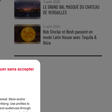
3 août 2026
LE GRAND BAL MASQUÉ DU CHATEAU
DE VERSAILLES
3 août 2026
Bob Sinclar et Besh passent en
mode Latin House avec Tequila &
Ibiza
uer sans accepter
erest: Store and/or
tising; Use profiles to
tand audiences through