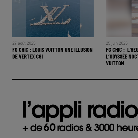
27 août 2025
25 juin 2025
FG CHIC : LOUIS VUITTON UNE ILLUSION
FG CHIC : L'H
DE VERTEX CGI
L’ODYSSÉE NOC
VUITTON
FG CHIC : Louis Vuitton une illusion
FG CHIC : L'
de Vertex CGI
l’Odyssée Noc
Vuitton