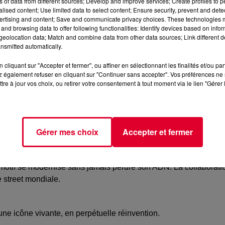
ns of data from different sources; Develop and improve services; Create profiles to 
alised content; Use limited data to select content; Ensure security, prevent and detect
ertising and content; Save and communicate privacy choices. These technologies
and browsing data to offer following functionalities: Identify devices based on infor
eolocation data; Match and combine data from other data sources; Link different de
nsmitted automatically.
cliquant sur "Accepter et fermer", ou affiner en sélectionnant les finalités et/ou pa
 également refuser en cliquant sur "Continuer sans accepter". Vos préférences ne 
tre à jour vos choix, ou retirer votre consentement à tout moment via le lien "Gérer 
Gérer mes choix
Accepter et fermer
le motif se modernise sans jamais perdre son ADN.
La collaborati
 street mondiale.
e icône vivante, en perpétuelle réinvention.