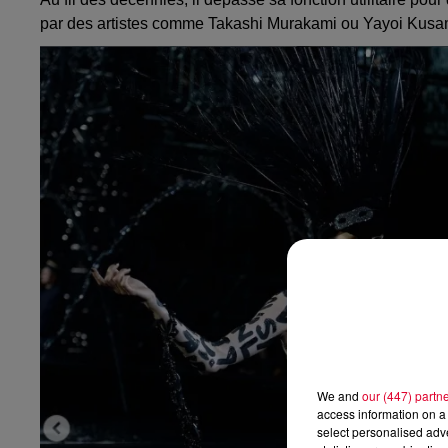
par des artistes comme Takashi Murakami ou Yayoi Kusama,
We and
our (447) partn
access information on a 
select personalised ad