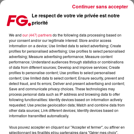
Continuer sans accepter
Le respect de votre vie privée est notre
priorité
« TOUCHÉ COULÉ » : L’IBOAT FERME DÉFINITIVEMENT SES PORTES
We and
our (447) partners
do the following data processing based on
your consent and/or our legitimate interest: Store and/or access
Publié : 13 février 2026 à 17h57 par Jean-Baptiste Blandin
information on a device; Use limited data to select advertising; Create
profiles for personalised advertising; Use profiles to select personalised
advertising; Measure advertising performance; Measure content
performance; Understand audiences through statistics or combinations
of data from different sources; Develop and improve services; Create
profiles to personalise content; Use profiles to select personalised
content; Use limited data to select content; Ensure security, prevent and
detect fraud, and fix errors; Deliver and present advertising and content;
Save and communicate privacy choices. These technologies may
process personal data such as IP address and browsing data to offer
following functionalities: Identify devices based on information actively
requested; Use precise geolocation data; Match and combine data from
other data sources; Link different devices; Identify devices based on
information transmitted automatically.
Vous pouvez accepter en cliquant sur "Accepter et fermer", ou affiner en
sélectionnant les finalités et/ou partenaires dans "Gérer mes choix".