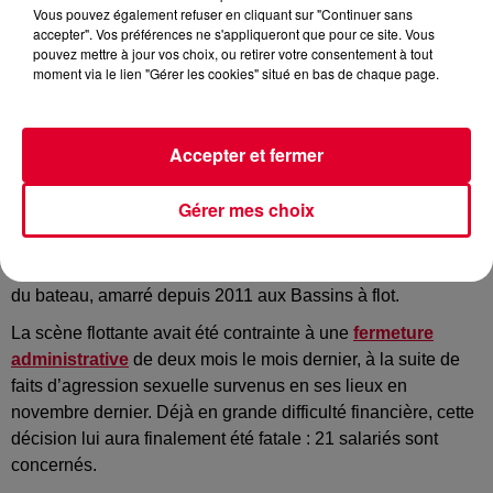
Vous pouvez également refuser en cliquant sur "Continuer sans
IBOAT
accepter". Vos préférences ne s'appliqueront que pour ce site. Vous
Crédit :
Instagram : @IBOAT
pouvez mettre à jour vos choix, ou retirer votre consentement à tout
moment via le lien "Gérer les cookies" situé en bas de chaque page.
Accepter et fermer
Triste nouvelle : l’IBOAT, lieu de vie et club
emblématique des nuits bordelaises, tire sa révérence
après 15 ans d’activité culturelle.
Gérer mes choix
La décision est tombée ce mercredi 11 février : le tribunal de
commerce de Bordeaux a prononcé la liquidation judiciaire
du bateau, amarré depuis 2011 aux Bassins à flot.
La scène flottante avait été contrainte à une
fermeture
administrative
de deux mois le mois dernier, à la suite de
faits d’agression sexuelle survenus en ses lieux en
novembre dernier. Déjà en grande difficulté financière, cette
décision lui aura finalement été fatale : 21 salariés sont
concernés.