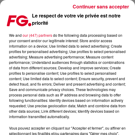
Continuer sans accepter
Le respect de votre vie privée est notre
priorité
LES MEILLEURS HÔTELS POUR UN WEEK-END NATURE EN
FRANCE
We and
our (447) partners
do the following data processing based on
your consent and/or our legitimate interest: Store and/or access
information on a device; Use limited data to select advertising; Create
Publié : 11 février 2026 à 17h48
profiles for personalised advertising; Use profiles to select personalised
advertising; Measure advertising performance; Measure content
performance; Understand audiences through statistics or combinations
of data from different sources; Develop and improve services; Create
profiles to personalise content; Use profiles to select personalised
content; Use limited data to select content; Ensure security, prevent and
detect fraud, and fix errors; Deliver and present advertising and content;
Save and communicate privacy choices. These technologies may
process personal data such as IP address and browsing data to offer
following functionalities: Identify devices based on information actively
requested; Use precise geolocation data; Match and combine data from
other data sources; Link different devices; Identify devices based on
information transmitted automatically.
Vous pouvez accepter en cliquant sur "Accepter et fermer", ou affiner en
sélectionnant les finalités et/ou partenaires dans "Gérer mes choix".