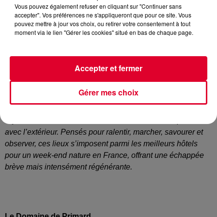
Vous pouvez également refuser en cliquant sur "Continuer sans
accepter". Vos préférences ne s'appliqueront que pour ce site. Vous
pouvez mettre à jour vos choix, ou retirer votre consentement à tout
moment via le lien "Gérer les cookies" situé en bas de chaque page.
Accepter et fermer
En France, certains hôtels ont su inscrire leur hospitalité au
Gérer mes choix
cœur du paysage, faisant de la nature le fil conducteur du
séjour. Forêts, vignobles, bocages ou horizons marins
façonnent ces adresses où le confort se vit sans rupture
avec l’extérieur. Pensés pour ralentir, marcher, savourer et
observer, ces lieux s’imposent parmi les meilleurs hôtels
pour un week-end nature en France, offrant une échappée
brève mais intensément régénérante.
Le Domaine de Primard