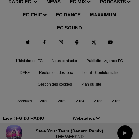
RADIO FG.
NEWS
FG MIX
PODCASTS
FG CHIC
FG DANCE
MAXXIMUM
FG SOUND
L'histoire de FG
Nous contacter
Publicité - Agence FG
DAB+
Règlement des jeux
Légal - Confidentialité
Gestion des cookies
Plan du site
Archives
2026
2025
2024
2023
2022
Live :
FG DJ RADIO
Webradios
Save Your Tears (denero Remix)
THE WEEKND