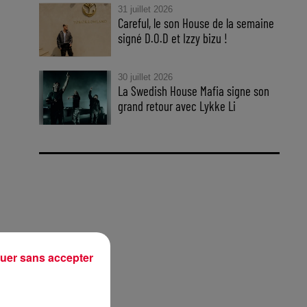
31 juillet 2026
Careful, le son House de la semaine
signé D.O.D et Izzy bizu !
30 juillet 2026
La Swedish House Mafia signe son
grand retour avec Lykke Li
uer sans accepter