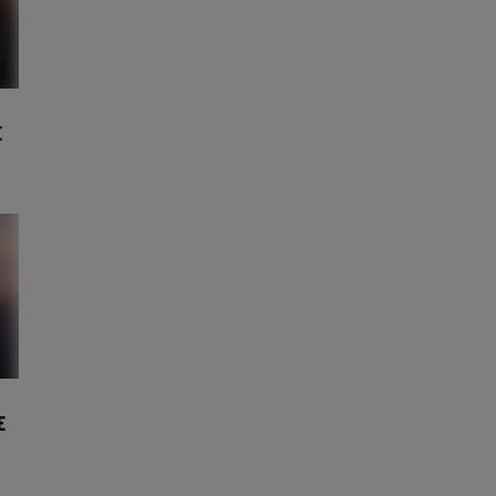
E
E
e