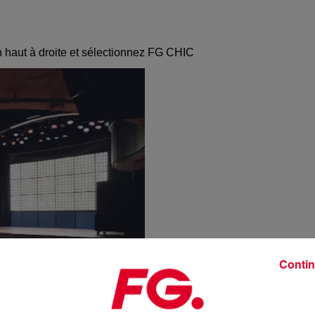
 haut à droite et sélectionnez FG CHIC
Contin