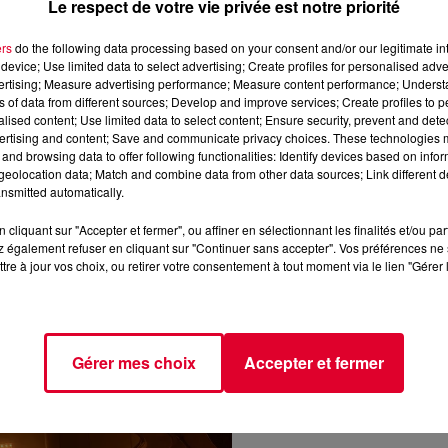
Le respect de votre vie privée est notre priorité
ers
do the following data processing based on your consent and/or our legitimate int
device; Use limited data to select advertising; Create profiles for personalised adver
perbahn.
vertising; Measure advertising performance; Measure content performance; Unders
ns of data from different sources; Develop and improve services; Create profiles to 
e souterrain des « tours dansantes », au tout début du
alised content; Use limited data to select content; Ensure security, prevent and detect
ertising and content; Save and communicate privacy choices. These technologies
and browsing data to offer following functionalities: Identify devices based on infor
e trappe et on débarque dans la matrice de ce sanctuaire
eolocation data; Match and combine data from other data sources; Link different de
nsmitted automatically.
bien que des concerts de rock, des DJ-sets et la soirée
is, pendant laquelle on danse en patins à roulettes, comme dans
cliquant sur "Accepter et fermer", ou affiner en sélectionnant les finalités et/ou pa
 le grand dancefloor, le tout dans une union lumineuse et sonor
 également refuser en cliquant sur "Continuer sans accepter". Vos préférences ne 
tre à jour vos choix, ou retirer votre consentement à tout moment via le lien "Gérer 
Gérer mes choix
Accepter et fermer