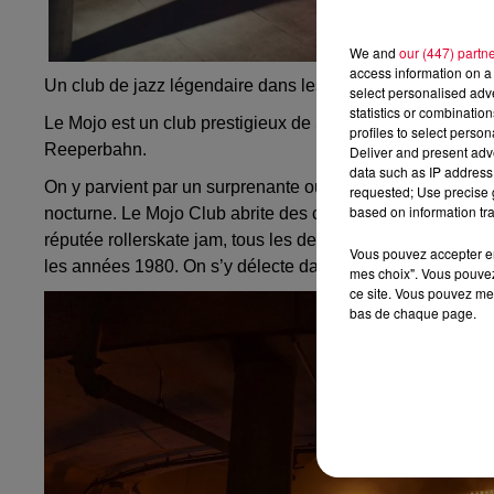
We and
our (447) partn
access information on a 
Un club de jazz légendaire dans les sous-sols de la Ree
select personalised ad
statistics or combinatio
Le Mojo est un club prestigieux de St. Pauli, placé dans l
profiles to select person
Reeperbahn.
Deliver and present adv
data such as IP address 
On y parvient par un surprenante ouverture aux aspects d
requested; Use precise g
based on information tra
nocturne. Le Mojo Club abrite des concerts de jazz aussi 
réputée rollerskate jam, tous les derniers samedis du mo
Vous pouvez accepter en 
les années 1980. On s’y délecte dans les deux bars et sur
mes choix". Vous pouvez
ce site. Vous pouvez met
bas de chaque page.