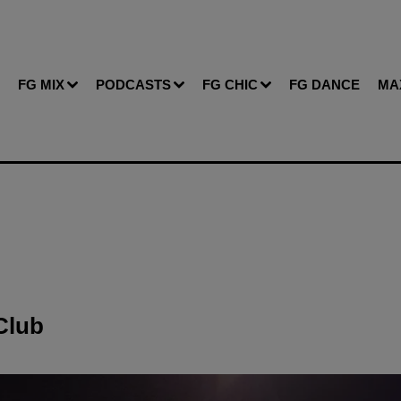
FG MIX
PODCASTS
FG CHIC
FG DANCE
MA
Club