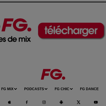
venté
ville d'Europe ou le fragment d’un
discours amoureux
FG MIX
PODCASTS
FG CHIC
FG DANCE