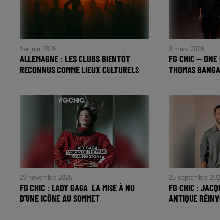
1er juin 2026
3 mars 2026
ALLEMAGNE : LES CLUBS BIENTÔT
FG CHIC — ONE
RECONNUS COMME LIEUX CULTURELS
THOMAS BANGAL
FG CHIC — On
Thomas Bangalt
Daft Punk au c
29 novembre 2025
25 septembre 20
FG CHIC : LADY GAGA LA MISE À NU
FG CHIC : JAC
D'UNE ICÔNE AU SOMMET
ANTIQUE RÉIN
FG CHIC : Lady Gaga La mise à nu
FG CHIC : J