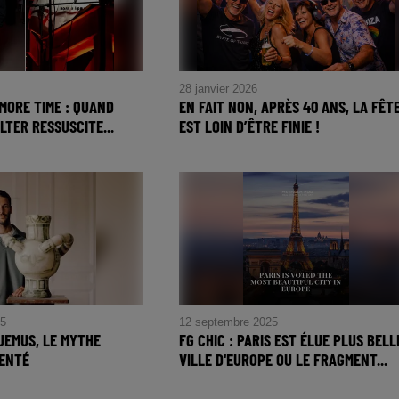
28 janvier 2026
 MORE TIME : QUAND
EN FAIT NON, APRÈS 40 ANS, LA FÊT
TER RESSUSCITE...
EST LOIN D’ÊTRE FINIE !
e More Time : quand
er ressuscite l’esprit
oncert de Fred again..
25
12 septembre 2025
QUEMUS, LE MYTHE
FG CHIC : PARIS EST ÉLUE PLUS BELL
VENTÉ
VILLE D'EUROPE OU LE FRAGMENT...
ACQUEMUS, Le Mythe
FG CHIC : Paris est élue plus bell