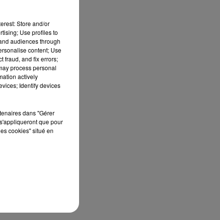
erest: Store and/or
tising; Use profiles to
tand audiences through
personalise content; Use
 fraud, and fix errors;
 may process personal
mation actively
vices; Identify devices
rtenaires dans "Gérer
e.
s'appliqueront que pour
les cookies" situé en