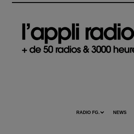
d'une icône au sommet
Antique Réin
RADIO FG.
NEWS