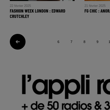
22 février 2025
21 février 2025
FASHION WEEK LONDON : EDWARD
FG CHIC : ANO
CRUTCHLEY
FG CHIC : Anor
FASHION WEEK LONDON :
EDWARD CRUTCHLEY
6
7
8
9