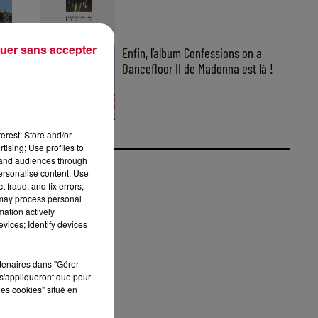
uer sans accepter
Enfin, l’album Confessions on a
Dancefloor II de Madonna est là !
erest: Store and/or
tising; Use profiles to
tand audiences through
personalise content; Use
 fraud, and fix errors;
 may process personal
mation actively
vices; Identify devices
rtenaires dans "Gérer
s'appliqueront que pour
ER
les cookies" situé en
K