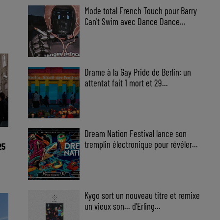
Mode total French Touch pour Barry
Can't Swim avec Dance Dance...
Drame à la Gay Pride de Berlin: un
attentat fait 1 mort et 29...
Dream Nation Festival lance son
tremplin électronique pour révéler...
25
Kygo sort un nouveau titre et remixe
un vieux son... d'Erling...