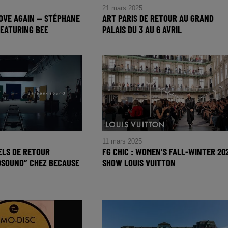
21 mars 2025
 LOVE AGAIN — STÉPHANE
ART PARIS DE RETOUR AU GRAND
EATURING BEE
PALAIS DU 3 AU 6 AVRIL
IN — Stéphane
eaturing Bee
11 mars 2025
CELS DE RETOUR
FG CHIC : WOMEN’S FALL-WINTER 20
DSOUND” CHEZ BECAUSE
SHOW LOUIS VUITTON
FG CHIC : Women’s Fall-Winter
els de retour
2025 Show LOUIS VUITTON
dsound” chez Because