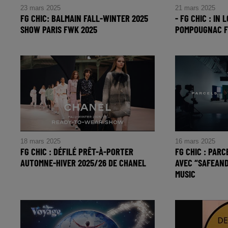
23 mars 2025
21 mars 2025
FG CHIC: BALMAIN FALL-WINTER 2025
- FG CHIC : IN
SHOW PARIS FWK 2025
POMPOUGNAC F
FG CHIC: Balmain Fall-Winter 2025
IN LOVE AGA
Show PARIS FWK 2025
Pompougnac f
18 mars 2025
16 mars 2025
FG CHIC : DÉFILÉ PRÊT-À-PORTER
FG CHIC : PAR
AUTOMNE-HIVER 2025/26 DE CHANEL
AVEC “SAFEAN
MUSIC
FG CHIC : Défilé Prêt-à-Porter
FG CHIC : Parc
Automne-Hiver 2025/26 de
avec “Safean
CHANEL
music