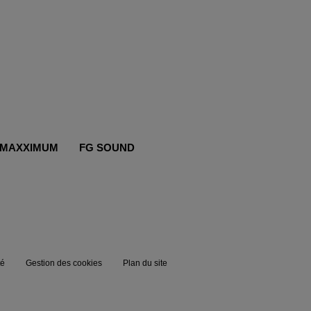
MAXXIMUM
FG SOUND
té
Gestion des cookies
Plan du site