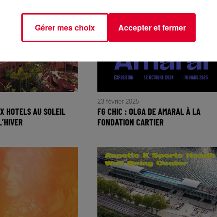
Gérer mes choix
Accepter et fermer
23 février 2025
X HOTELS AU SOLEIL
FG CHIC : OLGA DE AMARAL À LA
L’HIVER
FONDATION CARTIER
FG CHIC : Olga de Amaral à la
Fondation Cartier