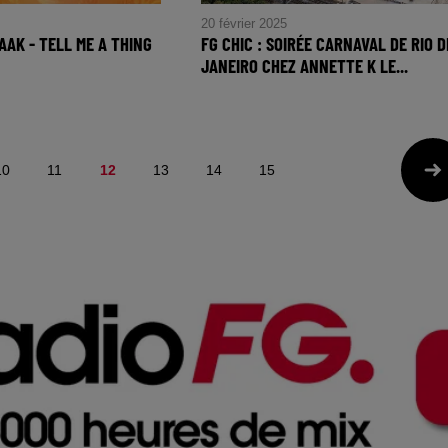
20 février 2025
RAAK - TELL ME A THING
FG CHIC : SOIRÉE CARNAVAL DE RIO D
JANEIRO CHEZ ANNETTE K LE...
aak - Tell Me a Thing
FG CHIC : Soirée Carnaval de Rio
de Janeiro chez Annette K le
Vendredi 28 Février
10
11
12
13
14
15