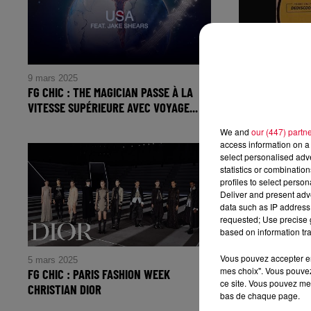
9 mars 2025
8 mars 2025
FG CHIC : THE MAGICIAN PASSE À LA
FG CHIC : HOM
VITESSE SUPÉRIEURE AVEC VOYAGE...
WILLIAMS AKA 
FG CHIC : The Magician passe à la
FG CHIC : H
We and
our (447) partn
vitesse supérieure avec VOYAGE
WILLIAMS
access information on a 
select personalised ad
(DELUXE) le 14 Mars 2025
statistics or combinatio
profiles to select person
Deliver and present adv
data such as IP address 
requested; Use precise g
based on information tra
Vous pouvez accepter en 
5 mars 2025
5 mars 2025
mes choix". Vous pouvez
FG CHIC : PARIS FASHION WEEK
FG OFFRE 25% 
ce site. Vous pouvez met
CHRISTIAN DIOR
ELECTRO SYMP
bas de chaque page.
ET...
FG CHIC : PARIS FASHION WEEK