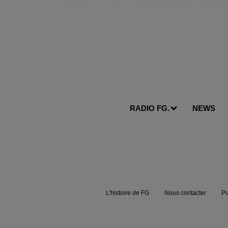
RADIO FG.
NEWS
L'histoire de FG
Nous contacter
Pu