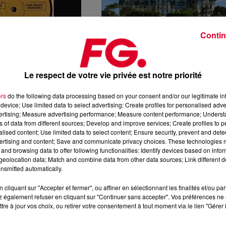
Contin
7 mars 2025
MAGE A ANDY
LES PLUS BEAUX HÔTELS SPA DE LA
Le respect de votre vie privée est notre priorité
YAM WHO ?
BAULE
OMMAGE A ANDY
ers
do the following data processing based on your consent and/or our legitimate int
device; Use limited data to select advertising; Create profiles for personalised adver
vertising; Measure advertising performance; Measure content performance; Unders
ns of data from different sources; Develop and improve services; Create profiles to 
alised content; Use limited data to select content; Ensure security, prevent and detect
ertising and content; Save and communicate privacy choices. These technologies
and browsing data to offer following functionalities: Identify devices based on infor
eolocation data; Match and combine data from other data sources; Link different de
nsmitted automatically.
cliquant sur "Accepter et fermer", ou affiner en sélectionnant les finalités et/ou pa
4 mars 2025
 également refuser en cliquant sur "Continuer sans accepter". Vos préférences ne 
SUR LES TICKETS DE
FG CHIC : PARIS FASHION WEEK ZOM
tre à jour vos choix, ou retirer votre consentement à tout moment via le lien "Gérer 
HONY TOUR EN FRANCE
FG CHIC : PARIS FASHION WEE
ZOMER