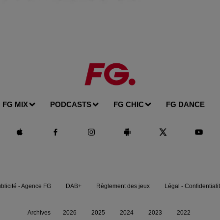
FG MIX
PODCASTS
FG CHIC
FG DANCE
blicité - Agence FG
DAB+
Règlement des jeux
Légal - Confidentiali
Archives
2026
2025
2024
2023
2022