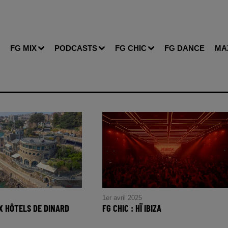
FG MIX
PODCASTS
FG CHIC
FG DANCE
MA
1er avril 2025
X HÔTELS DE DINARD
FG CHIC : HÏ IBIZA
FG CHIC : Hï Ibiza