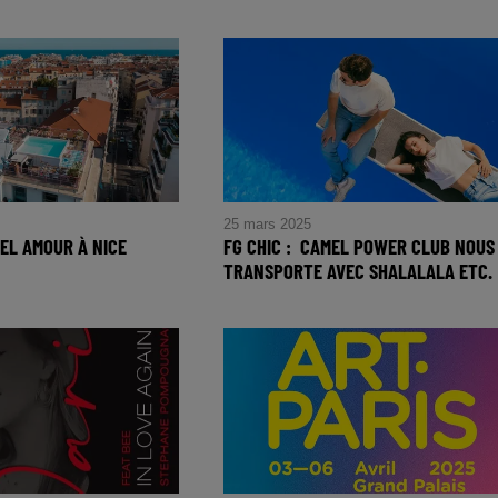
25 mars 2025
ÔTEL AMOUR À NICE
FG CHIC : CAMEL POWER CLUB NOUS
TRANSPORTE AVEC SHALALALA ETC.
ôtel Amour à Nice
FG CHIC : CAMEL POWER
CLUB nous transporte avec
Shalalala Etc.