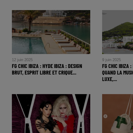
FG CHIC : Lila Moss ressuscite
FG CHIC : L'Ét
l'esprit Y2K : L'hommage Denim à
Suter au Palai
Britney Spears qui fera vibrer votre
Symphonie Tr
été
12 juin 2025
9 juin 2025
FG CHIC IBIZA : HYDE IBIZA : DESIGN
FG CHIC IBIZA 
BRUT, ESPRIT LIBRE ET CRIQUE...
QUAND LA MUS
LUXE,...
FG CHIC IBIZA : HYDE IBIZA :
FG CHIC IBIZ
DESIGN BRUT, ESPRIT LIBRE ET
QUAND LA M
CRIQUE PARADISIAQUE
RENCONTRE 
ET LA GAST