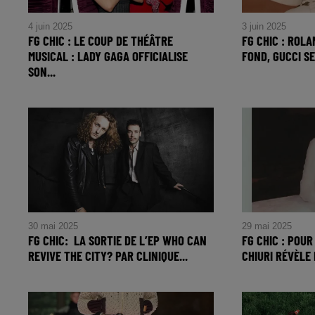
4 juin 2025
3 juin 2025
FG CHIC : LE COUP DE THÉÂTRE
FG CHIC : ROL
MUSICAL : LADY GAGA OFFICIALISE
FOND, GUCCI S
SON...
FG CHIC : Rol
FG CHIC : Le Coup de Théâtre
Fond, Gucci S
Musical : Lady Gaga Officialise son
Nouvelle Coll
Rôle avec Jenna Ortega en Guest-
Star inattendue !
30 mai 2025
29 mai 2025
FG CHIC: LA SORTIE DE L’EP WHO CAN
FG CHIC : POUR
REVIVE THE CITY? PAR CLINIQUE...
CHIURI RÉVÈLE 
FG CHIC: La sortie de L’EP Who
FG CHIC : Pour
Can Revive the City? par Clinique
Chiuri révèle l
Lacuna sur le label Friendsome
sa métropole 