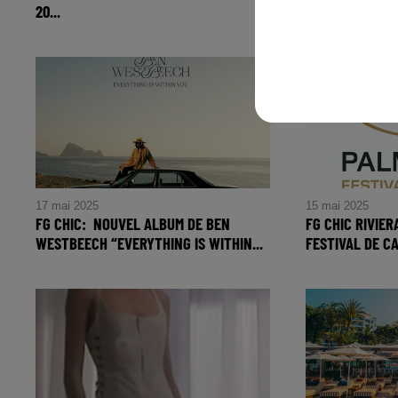
20...
GOLD...
FG CHIC : PLAY IT LIKE FRANCIS
FG CHIC: MYD
l'album hommage à Francis Lai le 20
single All That
juin prochain
chez Because
17 mai 2025
15 mai 2025
FG CHIC: NOUVEL ALBUM DE BEN
FG CHIC RIVIER
WESTBEECH “EVERYTHING IS WITHIN...
FESTIVAL DE 
FG CHIC: Nouvel album de Ben
FG CHIC RIVIE
Westbeech “Everything Is Within
78e Festival 
You” chez Glitterbox Recordings