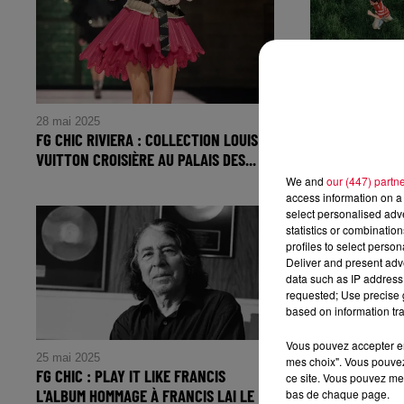
Records
28 mai 2025
27 mai 2025
FG CHIC RIVIERA : COLLECTION LOUIS
FG CHIC : PAR
VUITTON CROISIÈRE AU PALAIS DES...
LE 7 JUIN ET E
FG CHIC RIVIERA : Collection Louis
FG CHIC : P
We and
our (447) partn
access information on a 
Vuitton Croisière au Palais des
GREEN LE 7 
select personalised ad
Papes à Avignon
CONCERT À 
statistics or combinatio
8 OCTOBRE
profiles to select person
Deliver and present adv
data such as IP address 
requested; Use precise g
based on information tra
Vous pouvez accepter en 
25 mai 2025
20 mai 2025
mes choix". Vous pouvez
FG CHIC : PLAY IT LIKE FRANCIS
FG CHIC: MYD 
ce site. Vous pouvez met
L'ALBUM HOMMAGE À FRANCIS LAI LE
SINGLE ALL TH
bas de chaque page.