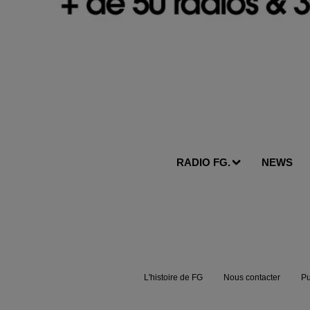
RADIO FG.
NEWS
L'histoire de FG
Nous contacter
Pu