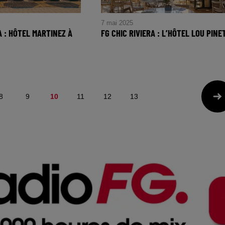
7 mai 2025
A : HÔTEL MARTINEZ À
FG CHIC RIVIERA : L’HÔTEL LOU PINE
FG CHIC RIVIERA : l’hôtel Lou
RA : Hôtel Martinez à
Pinet
8
9
10
11
12
13