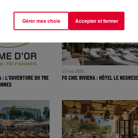
FG CHIC : La Klassic d’Annette :
 et son nouveau
90's House Garage le vendredi 23
 Glitters Is Not Gold
Mai
Gérer mes choix
Accepter et fermer
 Music
13 mai 2025
A : L’OUVERTURE DU 78E
FG CHIC RIVIERA : HÔTEL LE NEGRES
CANNES
FG CHIC RIVIERA : Hôtel Le
RA : L’ouverture du
Negresco
de Cannes