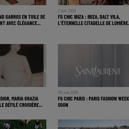
2 juin 2025
AND GARROS EN TOILE DE
FG CHIC IBIZA : IBIZA, DALT VILA,
ERT AVEC ÉLÉGANCE...
L’ÉTERNELLE CITADELLE DE LUMIÈRE.
and Garros en Toile de
FG CHIC IBIZA : Ibiza, Dalt Vila,
ert avec Élégance une
l’Éternelle Citadelle de Lumière et
ection Tennis
d'Histoire
28 mai 2025
 DIOR, MARIA GRAZIA
FG CHIC PARIS : PARIS FASHION WEEK
LE DÉFILÉ CROISIÈRE...
SOON
 Dior, Maria Grazia
FG CHIC PARIS : PARIS FASHIO
e défilé croisière dans
WEEK SOON
natale de Rome.