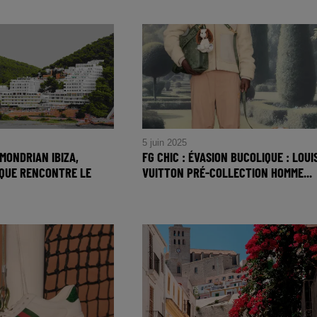
é Indien de Vivian
FG CHIC : YUKSEK ET SON
s de Tokyo, une
NOUVEL EP ÉTOILÉ
opicale
5 juin 2025
: MONDRIAN IBIZA,
FG CHIC : ÉVASION BUCOLIQUE : LOUI
IQUE RENCONTRE LE
VUITTON PRÉ-COLLECTION HOMME...
FG CHIC : ÉVASION BUCOLIQUE 
A : MONDRIAN IBIZA,
LOUIS VUITTON PRÉ-
USIQUE
COLLECTION HOMME
LE LUXE, LA MER
PRINTEMPS 2026
RONOMIE.