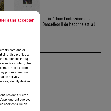
Enfin, l’album Confessions on a
uer sans accepter
Dancefloor II de Madonna est là !
DE
re
erest: Store and/or
tising; Use profiles to
tand audiences through
personalise content; Use
 fraud, and fix errors;
 may process personal
mation actively
vices; Identify devices
rtenaires dans "Gérer
s'appliqueront que pour
'S
les cookies" situé en