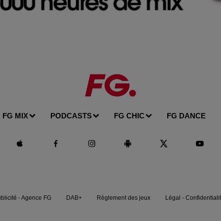
FG MIX
PODCASTS
FG CHIC
FG DANCE
blicité - Agence FG
DAB+
Règlement des jeux
Légal - Confidentiali