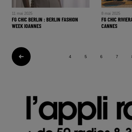
11 mai 2025
8 mai 2025
FG CHIC BERLIN : BERLIN FASHION
FG CHIC RIVIER
WEEK IOANNES
CANNES
FG CHIC BERLIN : BERLIN
FG CHIC RIVIE
FASHION WEEK IOANNES
Cannes
4
5
6
7