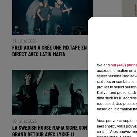
31 juillet 2026
31 juillet 2026
FRED AGAIN A CRÉÉ UNE MIXTAPE EN
CLOSER DE THE
DIRECT AVEC LATIN MAFIA
DES TUBES LES 
We and
our (447) partn
access information on a 
select personalised ad
statistics or combinatio
profiles to select person
Deliver and present adv
data such as IP address 
requested; Use precise g
based on information tra
Vous pouvez accepter en 
30 juillet 2026
30 juillet 2026
mes choix". Vous pouvez
LA SWEDISH HOUSE MAFIA SIGNE SON
AGORIA ET SON
ce site. Vous pouvez met
GRAND RETOUR AVEC LYKKE LI
S'ASSOCIENT À
bas de chaque page.