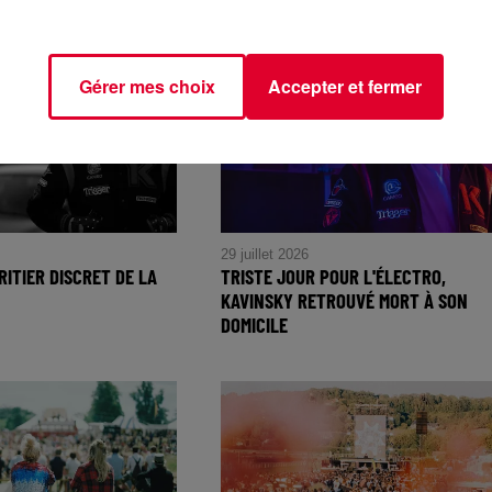
«...
Gérer mes choix
Accepter et fermer
29 juillet 2026
RITIER DISCRET DE LA
TRISTE JOUR POUR L'ÉLECTRO,
KAVINSKY RETROUVÉ MORT À SON
DOMICILE