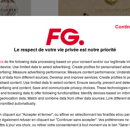
Contin
31 juillet 2026
 CHAINSMOKERS, L’UN
CAREFUL, LE SON HOUSE DE LA
Le respect de votre vie privée est notre priorité
PLUS ÉCOUTÉS AU...
SEMAINE SIGNÉ D.O.D ET IZZY BIZU !
ers
do the following data processing based on your consent and/or our legitimate int
device; Use limited data to select advertising; Create profiles for personalised adver
vertising; Measure advertising performance; Measure content performance; Unders
ns of data from different sources; Develop and improve services; Create profiles to 
alised content; Use limited data to select content; Ensure security, prevent and detect
ertising and content; Save and communicate privacy choices. These technologies
and browsing data to offer following functionalities: Identify devices based on infor
eolocation data; Match and combine data from other data sources; Link different de
nsmitted automatically.
cliquant sur "Accepter et fermer", ou affiner en sélectionnant les finalités et/ou pa
30 juillet 2026
 également refuser en cliquant sur "Continuer sans accepter". Vos préférences ne 
 LABEL SAPIENS
AU TOUR DE MEDUZA DE S’OFFRIR LA
tre à jour vos choix, ou retirer votre consentement à tout moment via le lien "Gérer 
 LA TOUR EIFFEL POUR
VOIX DE KHALID POUR UN ENVOÛTAN