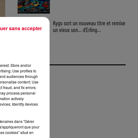
Kygo sort un nouveau titre et remixe
uer sans accepter
un vieux son... d'Erling...
erest: Store and/or
tising; Use profiles to
tand audiences through
personalise content; Use
 fraud, and fix errors;
 may process personal
mation actively
vices; Identify devices
rtenaires dans "Gérer
s'appliqueront que pour
les cookies" situé en
T