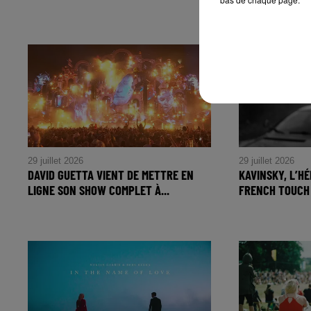
UNE...
La Swedish House Mafia revient
avec Lykke Li : un single électro
explosif à découvrir.
29 juillet 2026
29 juillet 2026
DAVID GUETTA VIENT DE METTRE EN
KAVINSKY, L’HÉ
LIGNE SON SHOW COMPLET À...
FRENCH TOUCH