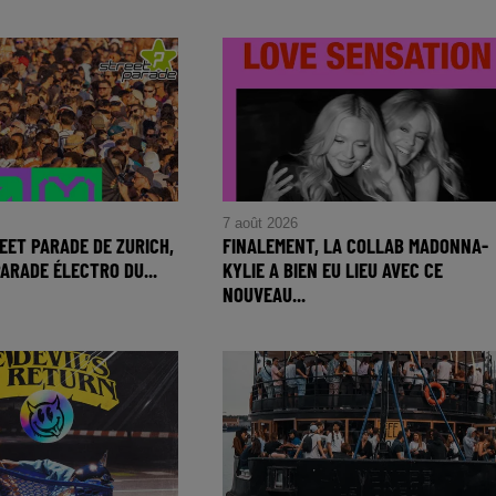
al s'éteint après 12
Hugel enflamme Paris : soirée
une crise
électro à la Cité du Cinéma pour la
.
Fashion Week.
7 août 2026
REET PARADE DE ZURICH,
FINALEMENT, LA COLLAB MADONNA-
ARADE ÉLECTRO DU...
KYLIE A BIEN EU LIEU AVEC CE
NOUVEAU...
Zurich 2026: fête
Madonna et Kylie enfin réunies sur
million de fans et 200
scène avec Love Sensation, un du
uvrir!
électrisant à découvrir !