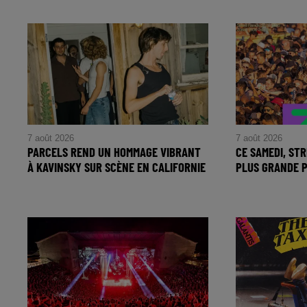
William Orbit, pionnier de la pop
Le Delta Festiv
électronique, s'éteint à 69 ans.
ans, victime d'
Hommage à un visionnaire.
insurmontable
7 août 2026
7 août 2026
PARCELS REND UN HOMMAGE VIBRANT
CE SAMEDI, ST
À KAVINSKY SUR SCÈNE EN CALIFORNIE
PLUS GRANDE P
Parcels rend hommage à Kavinsky
Street Parade 
avec une reprise émotive de
électro avec 1 
Nightcall en Californie.
artistes à déco