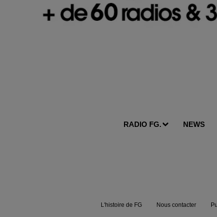
RADIO FG.
NEWS
L'histoire de FG
Nous contacter
Pu