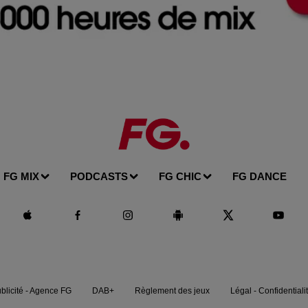
FG MIX
PODCASTS
FG CHIC
FG DANCE
blicité - Agence FG
DAB+
Règlement des jeux
Légal - Confidentiali