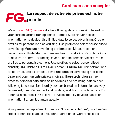
Continuer sans accepter
Le respect de votre vie privée est notre
priorité
L’ANNÉE MUSICALE… VUE PAR TIKTOK
We and
our (447) partners
do the following data processing based on
your consent and/or our legitimate interest: Store and/or access
Publié : 16 décembre 2025 à 15h59 par Christophe
information on a device; Use limited data to select advertising; Create
HUBERT
profiles for personalised advertising; Use profiles to select personalised
advertising; Measure advertising performance; Measure content
performance; Understand audiences through statistics or combinations
of data from different sources; Develop and improve services; Create
profiles to personalise content; Use profiles to select personalised
content; Use limited data to select content; Ensure security, prevent and
detect fraud, and fix errors; Deliver and present advertising and content;
Save and communicate privacy choices. These technologies may
process personal data such as IP address and browsing data to offer
following functionalities: Identify devices based on information actively
requested; Use precise geolocation data; Match and combine data from
other data sources; Link different devices; Identify devices based on
information transmitted automatically.
Vous pouvez accepter en cliquant sur "Accepter et fermer", ou affiner en
sélectionnant les finalités et/ou partenaires dans "Gérer mes choix".