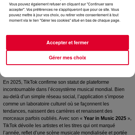
Vous pouvez également refuser en cliquant sur "Continuer sans
accepter". Vos préférences ne s'appliqueront que pour ce site. Vous
pouvez mettre à jour vos choix, ou retirer votre consentement à tout
moment via le lien "Gérer les cookies" situé en bas de chaque page.
Accepter et fermer
Gérer mes choix
L’année musicale… vue par Tiktok
En 2025, TikTok confirme son statut de plateforme
incontournable dans l’écosystème musical mondial. Bien
au-delà d’un simple réseau social, l’application s’impose
comme un laboratoire culturel où se façonnent les
tendances, naissent des carrières et renaissent des
morceaux parfois oubliés. Avec son «
Year in Music 2025
»,
TikTok dévoile les artistes et les titres qui ont marqué
l’année, reflet d’une scène musicale mondialisée et portée