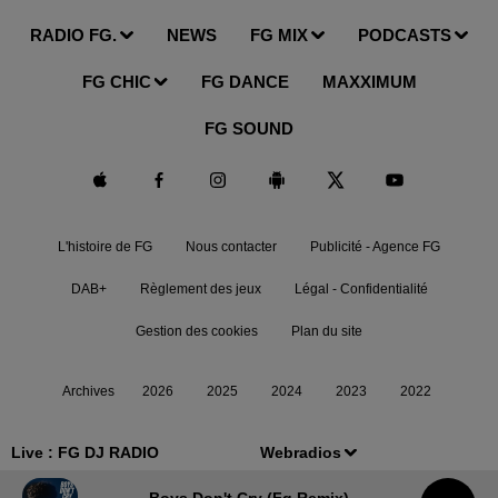
RADIO FG.
NEWS
FG MIX
PODCASTS
FG CHIC
FG DANCE
MAXXIMUM
FG SOUND
L'histoire de FG
Nous contacter
Publicité - Agence FG
DAB+
Règlement des jeux
Légal - Confidentialité
Gestion des cookies
Plan du site
Archives
2026
2025
2024
2023
2022
Live :
FG DJ RADIO
Webradios
Boys Don't Cry (fg Remix)