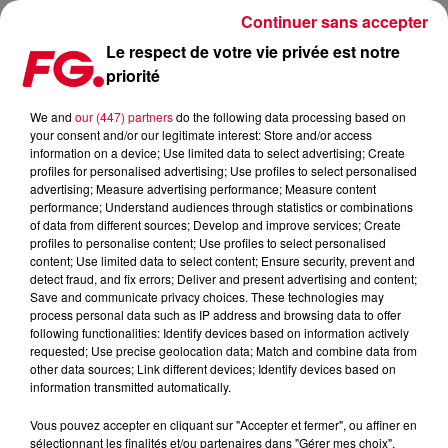
Continuer sans accepter
Le respect de votre vie privée est notre
priorité
LA MUSIC STORY DU JOUR : LES FLOPS
We and
our (447) partners
do the following data processing based on
your consent and/or our legitimate interest: Store and/or access
Publié : 19 février 2026 à 11h41
information on a device; Use limited data to select advertising; Create
profiles for personalised advertising; Use profiles to select personalised
advertising; Measure advertising performance; Measure content
performance; Understand audiences through statistics or combinations
of data from different sources; Develop and improve services; Create
profiles to personalise content; Use profiles to select personalised
content; Use limited data to select content; Ensure security, prevent and
detect fraud, and fix errors; Deliver and present advertising and content;
Save and communicate privacy choices. These technologies may
process personal data such as IP address and browsing data to offer
following functionalities: Identify devices based on information actively
requested; Use precise geolocation data; Match and combine data from
other data sources; Link different devices; Identify devices based on
information transmitted automatically.
Vous pouvez accepter en cliquant sur "Accepter et fermer", ou affiner en
sélectionnant les finalités et/ou partenaires dans "Gérer mes choix".