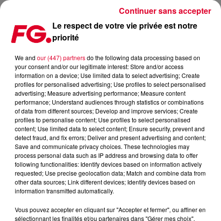
Continuer sans accepter
Le respect de votre vie privée est notre
priorité
CETTE SEMAINE SUR FG
We and
our (447) partners
do the following data processing based on
your consent and/or our legitimate interest: Store and/or access
information on a device; Use limited data to select advertising; Create
profiles for personalised advertising; Use profiles to select personalised
advertising; Measure advertising performance; Measure content
performance; Understand audiences through statistics or combinations
of data from different sources; Develop and improve services; Create
profiles to personalise content; Use profiles to select personalised
content; Use limited data to select content; Ensure security, prevent and
detect fraud, and fix errors; Deliver and present advertising and content;
Save and communicate privacy choices. These technologies may
process personal data such as IP address and browsing data to offer
following functionalities: Identify devices based on information actively
requested; Use precise geolocation data; Match and combine data from
other data sources; Link different devices; Identify devices based on
information transmitted automatically.
7 décembre 2025
LES INVITÉS DE LA SEMAINE DE L'HAPPY HOUR FG !
Vous pouvez accepter en cliquant sur "Accepter et fermer", ou affiner en
sélectionnant les finalités et/ou partenaires dans "Gérer mes choix".