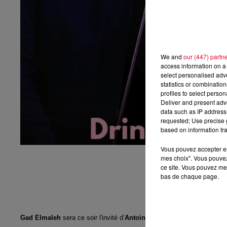
We and
our (447) partn
access information on a 
select personalised ad
statistics or combinatio
profiles to select person
Deliver and present adv
data such as IP address 
requested; Use precise g
based on information tra
Vous pouvez accepter en 
mes choix". Vous pouvez
ce site. Vous pouvez met
bas de chaque page.
Gad Elmaleh
sera ce soir l'invité d’
Antoine Baduel
dans son émissio