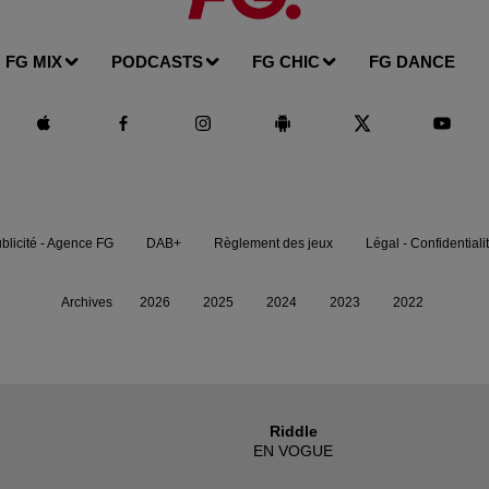
FG MIX
PODCASTS
FG CHIC
FG DANCE
blicité - Agence FG
DAB+
Règlement des jeux
Légal - Confidentiali
Archives
2026
2025
2024
2023
2022
Riddle
EN VOGUE