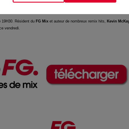
 marseillais,
le Vig’s,
devenu une référence pour mettre en avant la scène d
de 19H30. Résident du
FG Mix
et auteur de nombreux remix hits,
Kevin McKa
ce vendredi.