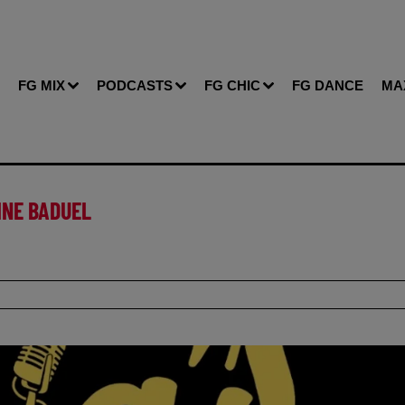
FG MIX
PODCASTS
FG CHIC
FG DANCE
MA
INE BADUEL