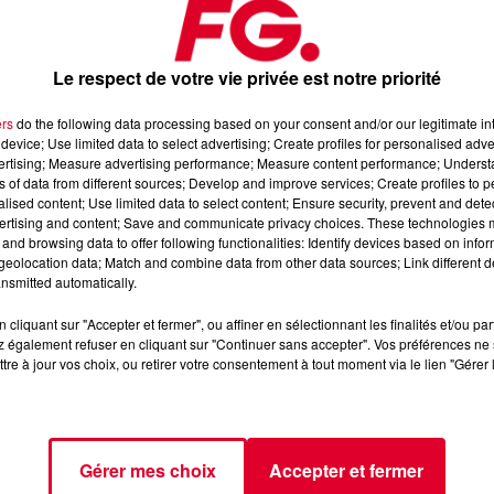
Le respect de votre vie privée est notre priorité
ers
do the following data processing based on your consent and/or our legitimate int
device; Use limited data to select advertising; Create profiles for personalised adver
vertising; Measure advertising performance; Measure content performance; Unders
ns of data from different sources; Develop and improve services; Create profiles to 
alised content; Use limited data to select content; Ensure security, prevent and detect
ertising and content; Save and communicate privacy choices. These technologies
and browsing data to offer following functionalities: Identify devices based on infor
eolocation data; Match and combine data from other data sources; Link different de
nsmitted automatically.
cliquant sur "Accepter et fermer", ou affiner en sélectionnant les finalités et/ou pa
Gad Elma
 également refuser en cliquant sur "Continuer sans accepter". Vos préférences ne 
Crédit :
Gad Elma
tre à jour vos choix, ou retirer votre consentement à tout moment via le lien "Gérer 
Gérer mes choix
Accepter et fermer
n
Happy Hour FG
(17H - 20H).