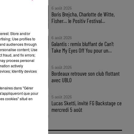
6 août 2026
Boris Brejcha, Charlotte de Witte,
Fisher… le Positiv Festival...
erest: Store and/or
6 août 2026
tising; Use profiles to
Galantis : remix bluffant de Can’t
tand audiences through
personalise content; Use
Take My Eyes Off You pour un...
 fraud, and fix errors;
 may process personal
mation actively
5 août 2026
vices; Identify devices
Bordeaux retrouve son club flottant
avec UBLO
rtenaires dans "Gérer
leh
s'appliqueront que pour
leh
5 août 2026
les cookies" situé en
Lucas Sketti, invité FG Backstage ce
mercredi 5 août