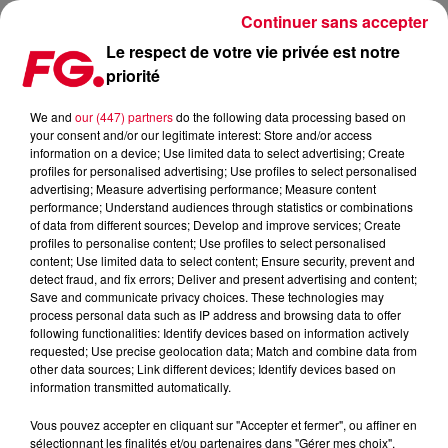
Continuer sans accepter
Le respect de votre vie privée est notre
priorité
FOCUS SUR LES ANNÉES BLOGHOUSE CE SOIR DANS L'HAPPY HOUR !
We and
our (447) partners
do the following data processing based on
your consent and/or our legitimate interest: Store and/or access
Publié : 2 février 2026 à 11h37 par Christophe HUBERT
information on a device; Use limited data to select advertising; Create
profiles for personalised advertising; Use profiles to select personalised
advertising; Measure advertising performance; Measure content
performance; Understand audiences through statistics or combinations
of data from different sources; Develop and improve services; Create
profiles to personalise content; Use profiles to select personalised
content; Use limited data to select content; Ensure security, prevent and
detect fraud, and fix errors; Deliver and present advertising and content;
Save and communicate privacy choices. These technologies may
process personal data such as IP address and browsing data to offer
following functionalities: Identify devices based on information actively
requested; Use precise geolocation data; Match and combine data from
other data sources; Link different devices; Identify devices based on
information transmitted automatically.
Vous pouvez accepter en cliquant sur "Accepter et fermer", ou affiner en
sélectionnant les finalités et/ou partenaires dans "Gérer mes choix".