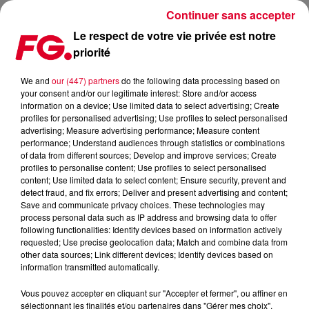
Continuer sans accepter
Le respect de votre vie privée est notre
priorité
LES INVITÉS DE LA SEMAINE DE L'HAPPY HOUR FG !
We and
our (447) partners
do the following data processing based on
your consent and/or our legitimate interest: Store and/or access
Publié : 8 février 2026 à 23h59
information on a device; Use limited data to select advertising; Create
profiles for personalised advertising; Use profiles to select personalised
advertising; Measure advertising performance; Measure content
performance; Understand audiences through statistics or combinations
of data from different sources; Develop and improve services; Create
profiles to personalise content; Use profiles to select personalised
content; Use limited data to select content; Ensure security, prevent and
detect fraud, and fix errors; Deliver and present advertising and content;
Save and communicate privacy choices. These technologies may
process personal data such as IP address and browsing data to offer
following functionalities: Identify devices based on information actively
requested; Use precise geolocation data; Match and combine data from
other data sources; Link different devices; Identify devices based on
information transmitted automatically.
Vous pouvez accepter en cliquant sur "Accepter et fermer", ou affiner en
sélectionnant les finalités et/ou partenaires dans "Gérer mes choix".