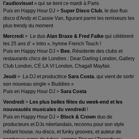
l’audiovisuel
» qui se tient ce mardi à Paris
Puis en Happy Hour DJ >
Super Disco Club
, le duo fluo
disco d'Andy et Cassie Van, figurant parmi les remixeurs les
plus trendy du moment
Mercredi
> Le duo
Alan Braxe & Fred Falke
qui célèbrent
les 25 ans d’ « Intro », hymne French Touch !
Puis en Happy Hour DJ >
Bee
, Résidente des clubs et
restaurants chics de Londres : Dear Darling London, Gallery
Club London, CÉ LA VI London, Chagall Mayfair.
Jeudi
> La DJ et productrice
Sara Costa
, qui vient de sortir
son nouveau single « Buddies »
Puis en Happy Hour DJ >
Sara Costa
Vendredi
>
Les plus belles fêtes du week-end et les
nouveautés musicales du vendredi
!
Puis en Happy Hour DJ >
Block & Crown
duo de
producteurs et DJs néerlandais, reconnu pour son style
mêlant house, nu-disco, et funky grooves, et auteur de