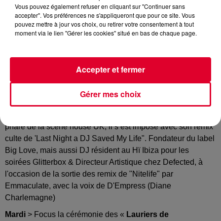
Vous pouvez également refuser en cliquant sur "Continuer sans
HH
accepter". Vos préférences ne s'appliqueront que pour ce site. Vous
Crédit :
HH
pouvez mettre à jour vos choix, ou retirer votre consentement à tout
moment via le lien "Gérer les cookies" situé en bas de chaque page.
Accepter et fermer
Voici les invités de la semaine du 09 février
Lundi
> Le
FG Comedy Club
poursuit sa découverte des
Gérer mes choix
talents de l’humour avec
Marc Rougé et Imen Lahmar
Puis en Happy Hour DJ >
Seamus Haji,
DJ et producteur
phare de la scène house UK, il s’est imposé avec son remix
culte de 'Last Night a DJ Saved My Life". Fondateur du label
Big Love, mais aussi DJ résident au Hï Ibiza pour les
soirées Glitterbox & Directeur Artistique chez Defected,
à
l'occasion de la sortie des remix de "Nitelife" par
Emmaculate, avec la voix de D'Empress (Diane
Charlemagne)
Mardi
> Focus la cérémonie des «
Lauriers de