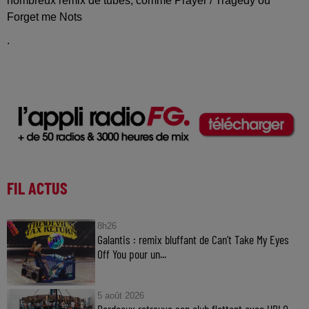
nombreux remix de tubes, comme Prayer / Tragedy ou
Forget me Nots
.
FIL ACTUS
8h26
Galantis : remix bluffant de Can’t Take My Eyes
Off You pour un...
5 août 2026
Bordeaux retrouve son club flottant avec UBLO