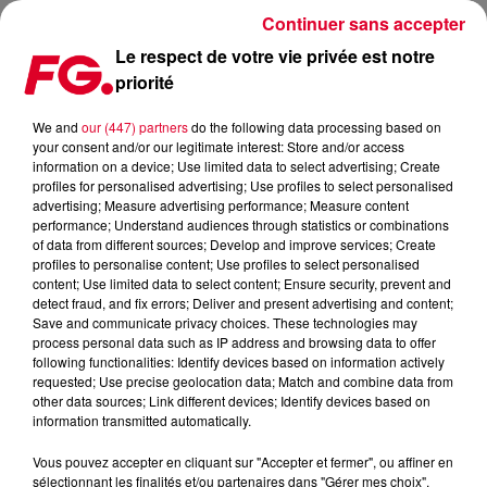
Continuer sans accepter
Le respect de votre vie privée est notre
priorité
TAXE SUR LE STREAMING : ILS SONT POUR, ILS SONT CONTRE
We and
our (447) partners
do the following data processing based on
your consent and/or our legitimate interest: Store and/or access
Publié : 27 juin 2023 à 13h31 par Christophe HUBERT
information on a device; Use limited data to select advertising; Create
profiles for personalised advertising; Use profiles to select personalised
advertising; Measure advertising performance; Measure content
performance; Understand audiences through statistics or combinations
of data from different sources; Develop and improve services; Create
profiles to personalise content; Use profiles to select personalised
content; Use limited data to select content; Ensure security, prevent and
detect fraud, and fix errors; Deliver and present advertising and content;
Save and communicate privacy choices. These technologies may
process personal data such as IP address and browsing data to offer
following functionalities: Identify devices based on information actively
requested; Use precise geolocation data; Match and combine data from
other data sources; Link different devices; Identify devices based on
information transmitted automatically.
Vous pouvez accepter en cliquant sur "Accepter et fermer", ou affiner en
sélectionnant les finalités et/ou partenaires dans "Gérer mes choix".
Image d'illustration