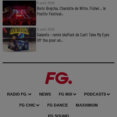
6 août 2026
Boris Brejcha, Charlotte de Witte, Fisher… le
Positiv Festival...
6 août 2026
Galantis : remix bluffant de Can’t Take My Eyes
Off You pour un...
RADIO FG.
NEWS
FG MIX
PODCASTS
FG CHIC
FG DANCE
MAXXIMUM
FG SOUND