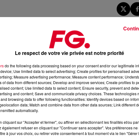
Contin
coeur de la Maison FG, nous trouvons le tout dernier single de
Le respect de votre vie privée est notre priorité
and come-back en dévoilant
I Just Might
, premier extrait de son
er 2026, soit une décennie après le précédent opus
24K Magic
.
ers
do the following data processing based on your consent and/or our legitimate int
e du feel good
, les trente premières secondes suffisent
device; Use limited data to select advertising; Create profiles for personalised adver
 avec un grand sourire.
vertising; Measure advertising performance; Measure content performance; Unders
ns of data from different sources; Develop and improve services; Create profiles to 
de mettre en avant plusieurs remixes officiels, Bruno Mars a, lui
alised content; Use limited data to select content; Ensure security, prevent and detect
ertising and content; Save and communicate privacy choices. These technologies
che de revisiter ce single
I Just Might
, mais l'artiste américain s
and browsing data to offer following functionalities: Identify devices based on infor
out en y injectant des sonorités House, avec parfois des
eolocation data; Match and combine data from other data sources; Link different de
nsmitted automatically.
hanter les festivaliers de
Tomorrowland Winter le 22 mars 202
cliquant sur "Accepter et fermer", ou affiner en sélectionnant les finalités et/ou pa
.
 également refuser en cliquant sur "Continuer sans accepter". Vos préférences ne 
tre à jour vos choix, ou retirer votre consentement à tout moment via le lien "Gérer 