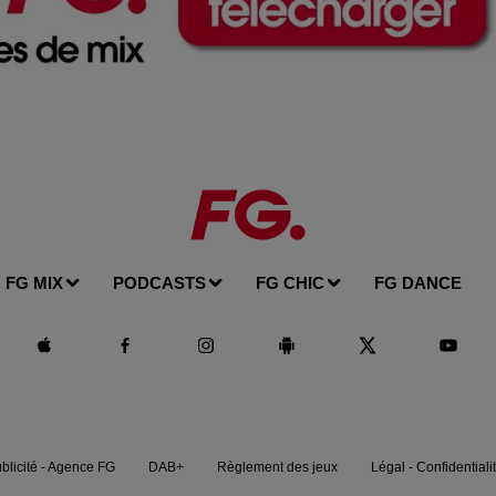
FG MIX
PODCASTS
FG CHIC
FG DANCE
blicité - Agence FG
DAB+
Règlement des jeux
Légal - Confidentiali