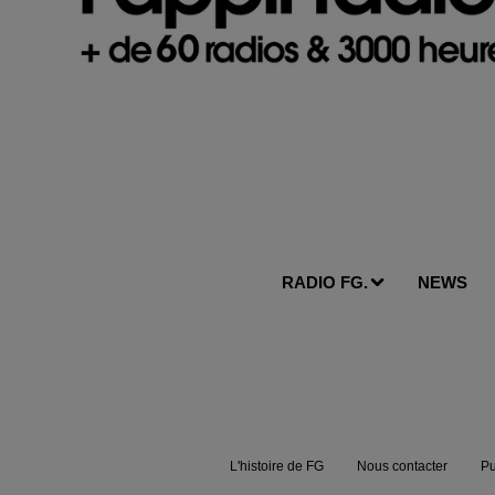
RADIO FG.
NEWS
L'histoire de FG
Nous contacter
Pu