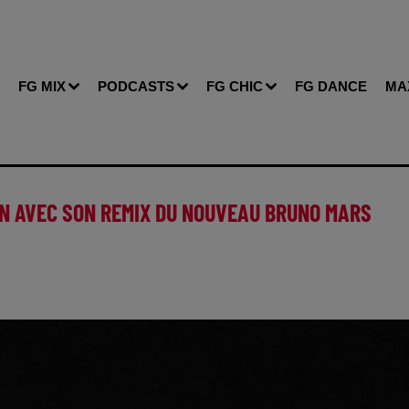
FG MIX
PODCASTS
FG CHIC
FG DANCE
MA
ON AVEC SON REMIX DU NOUVEAU BRUNO MARS