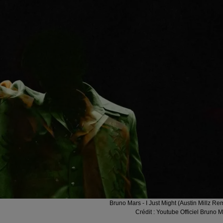
Bruno Mars - I Just Might (Austin Millz Re
Crédit :
Youtube Officiel Bruno 