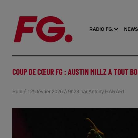
RADIO FG.
NEWS
COUP DE CŒUR FG : AUSTIN MILLZ A TOUT B
Publié : 25 février 2026 à 9h28 par Antony HARARI