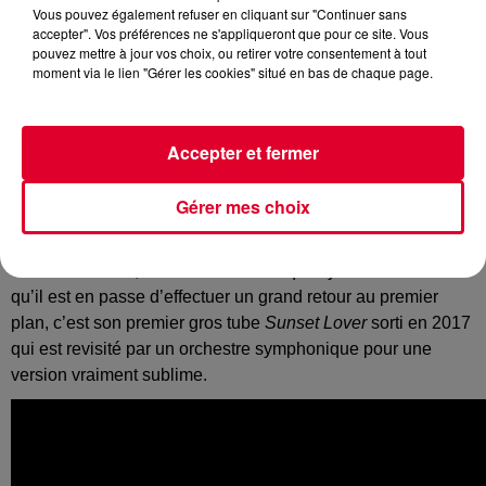
Vous pouvez également refuser en cliquant sur "Continuer sans
accepter". Vos préférences ne s'appliqueront que pour ce site. Vous
L'électro et les orchestres symphoniques
pouvez mettre à jour vos choix, ou retirer votre consentement à tout
Crédit :
@Pexels AfroRomanzo
moment via le lien "Gérer les cookies" situé en bas de chaque page.
Accepter et fermer
Depuis plusieurs années, on voit différents grands DJ et
Gérer mes choix
producteurs de musique électronique jeter un œil vers les
orchestres symphoniques.
Très récemment, c’est
Petit Biscuit
qui s’y est collé. Alors
qu’il est en passe d’effectuer un grand retour au premier
plan, c’est son premier gros tube
Sunset Lover
sorti en 2017
qui est revisité par un orchestre symphonique pour une
version vraiment sublime.