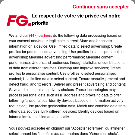
Continuer sans accepter
Le respect de votre vie privée est notre
priorité
QUAND L’ÉLECTRO RENCONTRE L’ORCHESTRE SYMPHONIQUE
We and
our (447) partners
do the following data processing based on
your consent and/or our legitimate interest: Store and/or access
Publié : 16 mai 2023 à 7h56 par Antony HARARI
information on a device; Use limited data to select advertising; Create
profiles for personalised advertising; Use profiles to select personalised
advertising; Measure advertising performance; Measure content
performance; Understand audiences through statistics or combinations
of data from different sources; Develop and improve services; Create
profiles to personalise content; Use profiles to select personalised
content; Use limited data to select content; Ensure security, prevent and
detect fraud, and fix errors; Deliver and present advertising and content;
Save and communicate privacy choices. These technologies may
process personal data such as IP address and browsing data to offer
following functionalities: Identify devices based on information actively
requested; Use precise geolocation data; Match and combine data from
other data sources; Link different devices; Identify devices based on
information transmitted automatically.
Vous pouvez accepter en cliquant sur "Accepter et fermer", ou affiner en
sélectionnant les finalités et/ou partenaires dans "Gérer mes choix".