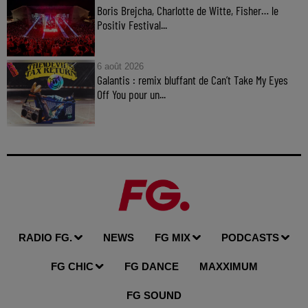
Boris Brejcha, Charlotte de Witte, Fisher… le
Positiv Festival...
6 août 2026
Galantis : remix bluffant de Can’t Take My Eyes
Off You pour un...
RADIO FG.
NEWS
FG MIX
PODCASTS
FG CHIC
FG DANCE
MAXXIMUM
FG SOUND