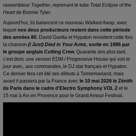
rassembleur
Together
, reprenant le tube
Total Eclipse of the
Heart
de Bonnie Tyler.
Aujourd'hui, ils balancent ce nouveau
Walked Away
, avec
lequel
nos deux producteurs restent dans cette période
des années 80.
David Guetta et Hypaton revisitent cette fois
la chanson
(I Just) Died in Your Arms
, sortie en 1986 par
le groupe anglais Cutting Crew.
Quarante ans plus tard,
c'est donc une version EDM / Progressive House qui voit le
jour avec, aux commandes, le DJ star français et Hypaton.
Ce dernier fera cet été ses débuts à Tomorrowland, mais
avant il passera par la France avec
le 10 mai 2026 le Zénith
de Paris dans le cadre d'Electro Symphony VOL 2
et le
15 mai à Aix en Provence pour le Grand Amour Festival.