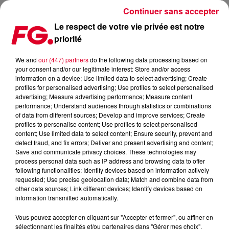
Continuer sans accepter
Le respect de votre vie privée est notre
priorité
NOUVELLE COLLAB AVEC HYPATON POUR DAVID GUETTA, À
NOUVEAU PAPA ET LANCÉ DANS UN RYTHME FOU
We and
our (447) partners
do the following data processing based on
your consent and/or our legitimate interest: Store and/or access
information on a device; Use limited data to select advertising; Create
Publié : 27 février 2026 à 8h15 par Antony HARARI
profiles for personalised advertising; Use profiles to select personalised
advertising; Measure advertising performance; Measure content
performance; Understand audiences through statistics or combinations
of data from different sources; Develop and improve services; Create
profiles to personalise content; Use profiles to select personalised
content; Use limited data to select content; Ensure security, prevent and
detect fraud, and fix errors; Deliver and present advertising and content;
Save and communicate privacy choices. These technologies may
process personal data such as IP address and browsing data to offer
following functionalities: Identify devices based on information actively
requested; Use precise geolocation data; Match and combine data from
other data sources; Link different devices; Identify devices based on
information transmitted automatically.
Vous pouvez accepter en cliquant sur "Accepter et fermer", ou affiner en
sélectionnant les finalités et/ou partenaires dans "Gérer mes choix".