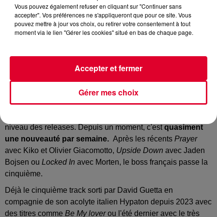
David Guetta, Hypaton - Walked Away
Vous pouvez également refuser en cliquant sur "Continuer sans
Crédit :
Youtube Officiel David Guetta
accepter". Vos préférences ne s'appliqueront que pour ce site. Vous
pouvez mettre à jour vos choix, ou retirer votre consentement à tout
moment via le lien "Gérer les cookies" situé en bas de chaque page.
Quand le résident star FG, tout nouveau papa (voir ci-
Accepter et fermer
dessous), dit qu'il travaille tous les jours sur des prods et
qu'il a plein de sons en stock, il faut le croire sur parole.
Gérer mes choix
En 2026, David Guetta annonce la couleur.
Des shows de
folie, des dates prestigieuses, mais aussi le paquet au
niveau des releases. Depuis un moment, c'est
quasiment
une nouveauté par semaine.
Après les récents
Prayer
avec Kiko et Olivier Giacomotto,
Upside Down
avec Jaden
Bojsen ou
Locked In
avec Morten, le boss français passe la
cinquième.
Déjà le cinquième track sorti par David Guetta en
compagnie de son acolyte italien Hypaton depuis 2023 avec
des titres comme
Be My lover
ou l'été dernier avec le très