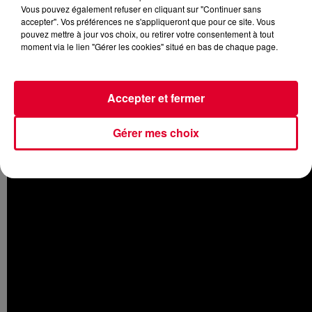
Vous pouvez également refuser en cliquant sur "Continuer sans
accepter". Vos préférences ne s'appliqueront que pour ce site. Vous
pouvez mettre à jour vos choix, ou retirer votre consentement à tout
moment via le lien "Gérer les cookies" situé en bas de chaque page.
La scène a eu lieu lors de l'édition 2017 du festival Holy
Ship qui s'est tenu il y a quelques jours aux Etats-Unis. Et
les personnes présentes ce soir là ont eu la chance de voir
Accepter et fermer
DJ Snake
aux côtés d'
A-Trak
derrière les platines.
En regardant la vidéo, on imagine parfaitement l'ambiance
Gérer mes choix
qui devait régner sur place...