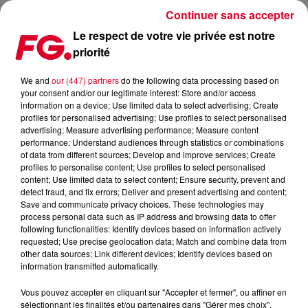
Continuer sans accepter
Le respect de votre vie privée est notre
priorité
VIDÉO : LE B2B DJ SNAKE / A-TRAK !
We and
our (447) partners
do the following data processing based on
your consent and/or our legitimate interest: Store and/or access
Publié : 17 janvier 2017 à 10h28 par La rédaction
information on a device; Use limited data to select advertising; Create
profiles for personalised advertising; Use profiles to select personalised
advertising; Measure advertising performance; Measure content
performance; Understand audiences through statistics or combinations
of data from different sources; Develop and improve services; Create
profiles to personalise content; Use profiles to select personalised
content; Use limited data to select content; Ensure security, prevent and
detect fraud, and fix errors; Deliver and present advertising and content;
Save and communicate privacy choices. These technologies may
process personal data such as IP address and browsing data to offer
following functionalities: Identify devices based on information actively
requested; Use precise geolocation data; Match and combine data from
other data sources; Link different devices; Identify devices based on
information transmitted automatically.
Vous pouvez accepter en cliquant sur "Accepter et fermer", ou affiner en
sélectionnant les finalités et/ou partenaires dans "Gérer mes choix".