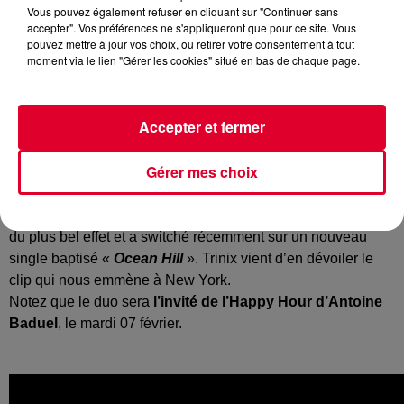
Vous pouvez également refuser en cliquant sur "Continuer sans
accepter". Vos préférences ne s'appliqueront que pour ce site. Vous
pouvez mettre à jour vos choix, ou retirer votre consentement à tout
moment via le lien "Gérer les cookies" situé en bas de chaque page.
Imaginez le programme spatial Séti qui, aux Etats-Unis,
scanne l’immensité de l’espace, à la recherche de vies
extraterrestres… Eh bien, à RadioFG, on a le même scanner
Accepter et fermer
mais pour dénicher les nouveaux talents de l’électro !
Et les aiguilles se sont agitées à l’écoute du «
Raining Day
Gérer mes choix
» de Trinix !
Le duo français, originaire de Lyon, signe une deep house
du plus bel effet et a switché récemment sur un nouveau
single baptisé «
Ocean Hill
». Trinix vient d’en dévoiler le
clip qui nous emmène à New York.
Notez que le duo sera
l’invité de l’Happy Hour d’Antoine
Baduel
, le mardi 07 février.