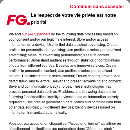
Continuer sans accepter
Le respect de votre vie privée est notre
priorité
TRINIX, LE CLIP D’OCEAN HILL
We and
our (447) partners
do the following data processing based on
your consent and/or our legitimate interest: Store and/or access
Publié : 6 février 2017 à 11h13 par La rédaction
information on a device; Use limited data to select advertising; Create
profiles for personalised advertising; Use profiles to select personalised
advertising; Measure advertising performance; Measure content
performance; Understand audiences through statistics or combinations
of data from different sources; Develop and improve services; Create
profiles to personalise content; Use profiles to select personalised
content; Use limited data to select content; Ensure security, prevent and
detect fraud, and fix errors; Deliver and present advertising and content;
Save and communicate privacy choices. These technologies may
process personal data such as IP address and browsing data to offer
following functionalities: Identify devices based on information actively
requested; Use precise geolocation data; Match and combine data from
other data sources; Link different devices; Identify devices based on
information transmitted automatically.
Vous pouvez accepter en cliquant sur "Accepter et fermer", ou affiner en
sélectionnant les finalités et/ou partenaires dans "Gérer mes choix".