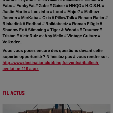
Fabo // FunkyFat // Gabe // Gaiser // HNQO // H.O.S.H. //
Justin Martin // Leozinho // Loud // Major7 // Mathew
Jonson // MerKaba // Oxia // PillowTalk // Renato Ratier //
Rinkadink // Rodhad // Rolldabeetz // Roman Flügle //
Shadow Fx // Stimming // Tiger & Woods // Traumer //
Tristan // Victr Ruiz av Any Mello // Vintage Culture //
Volkoder…
Vous vous posez encore des questions devant cette
superbe opportunité ? N’hésitez pas à vous rendre sur :
http://www.destinationclubbing.fr/events/tribaltech-
evolution-119.aspx
FIL ACTUS