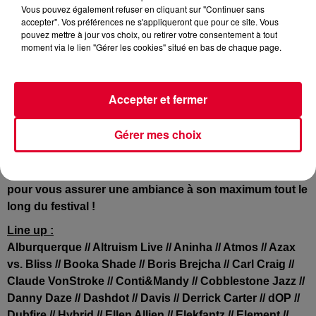
Vous pouvez également refuser en cliquant sur "Continuer sans
accepter". Vos préférences ne s'appliqueront que pour ce site. Vous
pouvez mettre à jour vos choix, ou retirer votre consentement à tout
moment via le lien "Gérer les cookies" situé en bas de chaque page.
Tribaltech Evolution
,
l’un des festivals les plus
prestigieux du Brésil vous convie à venir découvrir son
univers les 10 et 11 Octobre 2015.
Accepter et fermer
C’est à Curitiba, dans un emplacement transformé en
véritable ville que le festival de déroulera, plus qu’un
Gérer mes choix
festival, Tribaltech Evolution est une véritable
démonstration d’art contemporain.
Une pléthore de DJs les plus talentueux se relayeront
pour vous assurer une ambiance à son maximum tout le
long du festival !
Line up :
Alburquerque // Altruism Live // Aninha // Atmos // Azax
vs. Bliss // Booka Shade // Boris Brejcha // Carl Craig //
Claude VonStroke // Conti&Mandy // Cobblestone Jazz //
Danny Daze // Dashdot // Davis // Derrick Carter // dOP //
Dubfire // Hybrid // Ellen Allien // Elekfantz // Element //