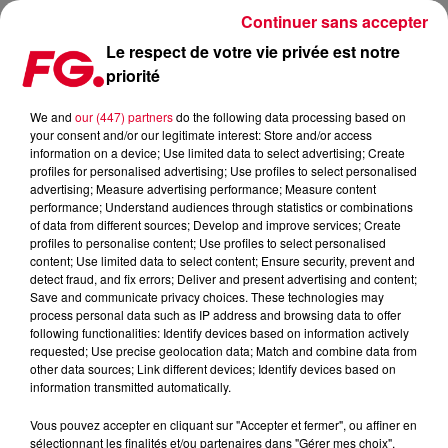
Continuer sans accepter
Le respect de votre vie privée est notre
priorité
TRIBALTECH EVOLUTION
We and
our (447) partners
do the following data processing based on
your consent and/or our legitimate interest: Store and/or access
Publié : 11 septembre 2015 à 8h01 par La rédaction
information on a device; Use limited data to select advertising; Create
profiles for personalised advertising; Use profiles to select personalised
advertising; Measure advertising performance; Measure content
performance; Understand audiences through statistics or combinations
of data from different sources; Develop and improve services; Create
profiles to personalise content; Use profiles to select personalised
content; Use limited data to select content; Ensure security, prevent and
detect fraud, and fix errors; Deliver and present advertising and content;
Save and communicate privacy choices. These technologies may
process personal data such as IP address and browsing data to offer
following functionalities: Identify devices based on information actively
requested; Use precise geolocation data; Match and combine data from
other data sources; Link different devices; Identify devices based on
information transmitted automatically.
Vous pouvez accepter en cliquant sur "Accepter et fermer", ou affiner en
sélectionnant les finalités et/ou partenaires dans "Gérer mes choix".