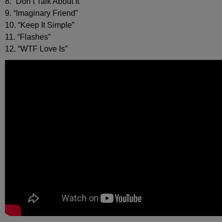
8. “Don’t Talk About It”
9. “Imaginary Friend”
10. “Keep It Simple”
11. “Flashes”
12. “WTF Love Is”