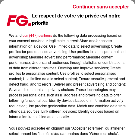
Continuer sans accepter
Le respect de votre vie privée est notre
priorité
TOVE LO : NOUVEL ALBUM ! (VIDÉOS)
We and
our (447) partners
do the following data processing based on
your consent and/or our legitimate interest: Store and/or access
Publié : 28 octobre 2016 à 10h45 par La rédaction
information on a device; Use limited data to select advertising; Create
profiles for personalised advertising; Use profiles to select personalised
advertising; Measure advertising performance; Measure content
performance; Understand audiences through statistics or combinations
of data from different sources; Develop and improve services; Create
profiles to personalise content; Use profiles to select personalised
content; Use limited data to select content; Ensure security, prevent and
detect fraud, and fix errors; Deliver and present advertising and content;
Save and communicate privacy choices. These technologies may
process personal data such as IP address and browsing data to offer
following functionalities: Identify devices based on information actively
requested; Use precise geolocation data; Match and combine data from
other data sources; Link different devices; Identify devices based on
information transmitted automatically.
Vous pouvez accepter en cliquant sur "Accepter et fermer", ou affiner en
sélectionnant les finalités et/ou partenaires dans "Gérer mes choix".