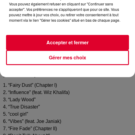
Vous pouvez également refuser en cliquant sur "Continuer sans
accepter". Vos préférences ne s'appliqueront que pour ce site. Vous
pouvez mettre à jour vos choix, ou retirer votre consentement à tout
moment via le lien "Gérer les cookies" situé en bas de chaque page.
C’est le jour J pour
Tove Lo.
Deux ans après l’opus
Queen
of The Clouds,
la chanteuse suédoise, que l’on connaît
depuis son tube
Habits
et ses featurings avec
Alesso,
Accepter et fermer
Flume, Nick Jonas
ou encore Y
ears & Years
, sort
aujourd’hui son deuxième album intitulé
Lady Wood
. Ce
Gérer mes choix
dernier est déjà porté par le morceau
Cool Girl
et plus
récemment
True Disaster.
Tove Lo - Lady Wood :
1. “Fairy Dust” (Chapter I)
2. “Influence” (feat. Wiz Khalifa)
3. “Lady Wood”
4. “True Disaster”
5. “cool girl”
6. “Vibes” (feat. Joe Janiak)
7. “Fire Fade” (Chapter II)