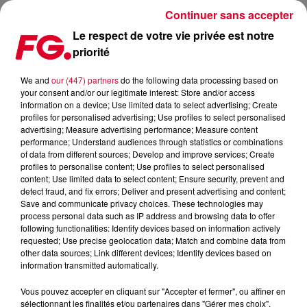
Continuer sans accepter
Le respect de votre vie privée est notre
priorité
TOMORROWLAND WINTER : LIVESTREAM CE JEUDI AVEC
MARTIN SOLVEIG, KUNGS, OFENBACH ET KLINGANDE !
We and
our (447) partners
do the following data processing based on
your consent and/or our legitimate interest: Store and/or access
information on a device; Use limited data to select advertising; Create
Publié : 24 mars 2021 à 6h40 par Antony Harari
profiles for personalised advertising; Use profiles to select personalised
advertising; Measure advertising performance; Measure content
performance; Understand audiences through statistics or combinations
of data from different sources; Develop and improve services; Create
profiles to personalise content; Use profiles to select personalised
content; Use limited data to select content; Ensure security, prevent and
detect fraud, and fix errors; Deliver and present advertising and content;
Save and communicate privacy choices. These technologies may
process personal data such as IP address and browsing data to offer
following functionalities: Identify devices based on information actively
requested; Use precise geolocation data; Match and combine data from
other data sources; Link different devices; Identify devices based on
information transmitted automatically.
Vous pouvez accepter en cliquant sur "Accepter et fermer", ou affiner en
sélectionnant les finalités et/ou partenaires dans "Gérer mes choix".