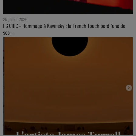
29 juillet 2026
FG CHIC – Hommage à Kavinsky : la French Touch perd l'une de
ses...