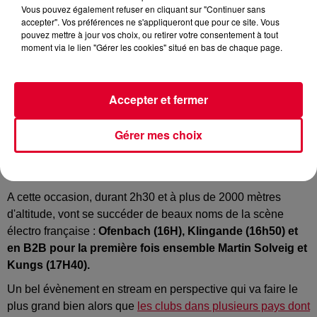
Vous pouvez également refuser en cliquant sur "Continuer sans
Crédit :
Facebook Officiel Tomorrowland Winter
accepter". Vos préférences ne s'appliqueront que pour ce site. Vous
pouvez mettre à jour vos choix, ou retirer votre consentement à tout
moment via le lien "Gérer les cookies" situé en bas de chaque page.
Comme l'an dernier, l'édition hivernale du célèbre festival
Accepter et fermer
n'aura pas lieu en 2021 en raison de la pandémie de Covid
19.
Gérer mes choix
Mais les organisateurs ont tout de même pris l'initiative de
proposer
ce jeudi 25 mars "A Tribute" : un livestream
depuis l'Alpe d’Huez !
A cette occasion, durant 2h30 et à plus de 2000 mètres
d'altitude, vont se succéder de beaux noms de la scène
électro française :
Ofenbach (16H), Klingande (16h50) et
en B2B pour la première fois ensemble Martin Solveig et
Kungs (17H40).
Un bel évènement en stream en perspective qui va faire le
plus grand bien alors que
les clubs dans plusieurs pays dont