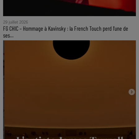
29 juillet 2026
FG CHIC – Hommage à Kavinsky : la French Touch perd l'une de
ses...