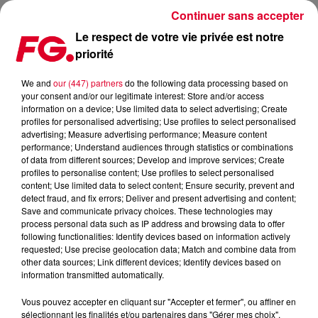
Continuer sans accepter
Le respect de votre vie privée est notre
priorité
ACTU COVID : POUR LA PREMIÈRE FOIS, ON ENTEND PARLER D’UN “PLAN
DISCOTHÈQUES”…
We and
our (447) partners
do the following data processing based on
your consent and/or our legitimate interest: Store and/or access
information on a device; Use limited data to select advertising; Create
Publié : 17 mars 2021 à 8h37 par Antony Harari
profiles for personalised advertising; Use profiles to select personalised
advertising; Measure advertising performance; Measure content
performance; Understand audiences through statistics or combinations
of data from different sources; Develop and improve services; Create
profiles to personalise content; Use profiles to select personalised
content; Use limited data to select content; Ensure security, prevent and
detect fraud, and fix errors; Deliver and present advertising and content;
Save and communicate privacy choices. These technologies may
process personal data such as IP address and browsing data to offer
following functionalities: Identify devices based on information actively
requested; Use precise geolocation data; Match and combine data from
other data sources; Link different devices; Identify devices based on
information transmitted automatically.
Vous pouvez accepter en cliquant sur "Accepter et fermer", ou affiner en
sélectionnant les finalités et/ou partenaires dans "Gérer mes choix".