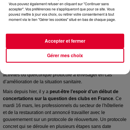
Vous pouvez également refuser en cliquant sur "Continuer sans
accepter". Vos préférences ne s'appliqueront que pour ce site. Vous
pouvez mettre à jour vos choix, ou retirer votre consentement à tout
Crédit :
Pexels / @Hasan Albari
moment via le lien "Gérer les cookies" situé en bas de chaque page.
Accepter et fermer
La réouverture des clubs
prendra du temps. Sans doute
beaucoup...
Gérer mes choix
Mais jusqu’à présent, il n’y avait pas l’once d’un signal de la
part du gouvernement sur une éventuelle reprise des
activités ou quelconque protocole à envisager en cas
d’amélioration de la situation sanitaire.
Mais depuis hier, il y a
peut-être l’espoir d’un début de
concertations sur la question des clubs en France
. Ce
mardi 16 mars, les professionnels du secteur de l'hôtellerie
et de la restauration ont annoncé travailler avec le
gouvernement sur un protocole de réouverture. Un protocole
concret qui se déroule en plusieurs étapes sans date