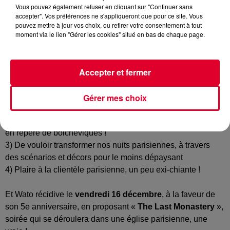
Vous pouvez également refuser en cliquant sur "Continuer sans
accepter". Vos préférences ne s'appliqueront que pour ce site. Vous
pouvez mettre à jour vos choix, ou retirer votre consentement à tout
moment via le lien "Gérer les cookies" situé en bas de chaque page.
We Are The Oracle,
Wato
pour les intimes, est une agence
qui se fixe des objectifs ambitieux :
Accepter et fermer
1) Organiser des fêtes à Paris.
2) Le faire dans des endroits insolites (c’est un
Gérer mes choix
euphémisme…) tels un ancien bunker, les catacombes, un
hôtel particulier ou encore une ancienne usine, transformée
en repère de bolchéviques !
3) De vouloir transformer nos nuits parisiennes, à travers
des scénarios et décors pour le moins dépaysant
4) Plaire à la clientèle parisienne, un peu exi-chiante !
Et Wato récidive le
vendredi 16 décembre
, à la faveur de
son 5e anniversaire, en proposant «
The Last Monastery
»,
soirée qui se déroulera dans une église parisienne, une