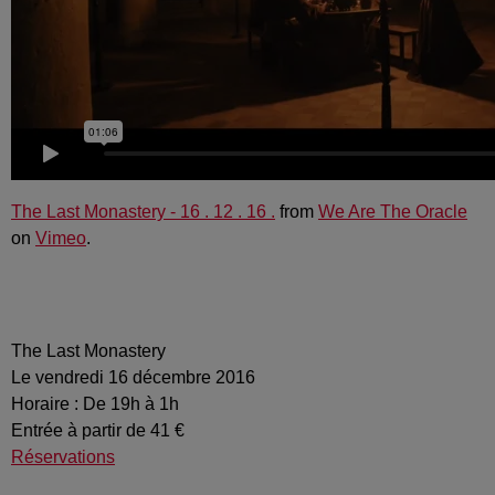
The Last Monastery - 16 . 12 . 16 .
from
We Are The Oracle
on
Vimeo
.
The Last Monastery
Le vendredi 16 décembre 2016
Horaire : De 19h à 1h
Entrée à partir de 41 €
Réservations