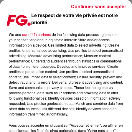
Continuer sans accepter
Le respect de votre vie privée est notre
priorité
THE LAST MONASTERY : NOUVELLE IDEE DEJANTEE DE
WATO !
We and
our (447) partners
do the following data processing based on
your consent and/or our legitimate interest: Store and/or access
information on a device; Use limited data to select advertising; Create
Publié : 12 décembre 2016 à 11h04 par La rédaction
profiles for personalised advertising; Use profiles to select personalised
advertising; Measure advertising performance; Measure content
performance; Understand audiences through statistics or combinations
of data from different sources; Develop and improve services; Create
profiles to personalise content; Use profiles to select personalised
content; Use limited data to select content; Ensure security, prevent and
detect fraud, and fix errors; Deliver and present advertising and content;
Save and communicate privacy choices. These technologies may
process personal data such as IP address and browsing data to offer
following functionalities: Identify devices based on information actively
requested; Use precise geolocation data; Match and combine data from
other data sources; Link different devices; Identify devices based on
information transmitted automatically.
Vous pouvez accepter en cliquant sur "Accepter et fermer", ou affiner en
sélectionnant les finalités et/ou partenaires dans "Gérer mes choix".