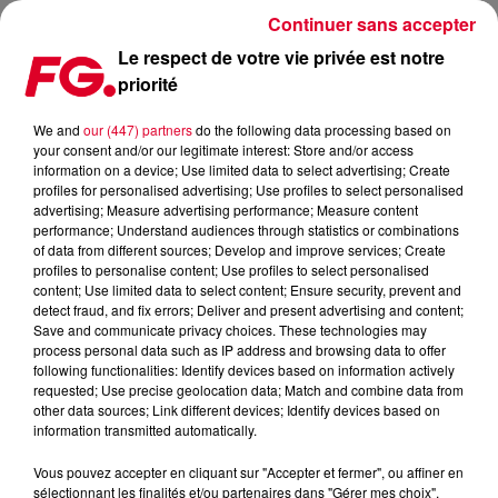
Continuer sans accepter
Le respect de votre vie privée est notre
priorité
THE CHAINSMOKERS ENCHAINENT AVEC YOUNG ET HONEST !
(VIDÉO)
We and
our (447) partners
do the following data processing based on
your consent and/or our legitimate interest: Store and/or access
information on a device; Use limited data to select advertising; Create
Publié : 4 juillet 2017 à 8h49 par La rédaction
profiles for personalised advertising; Use profiles to select personalised
advertising; Measure advertising performance; Measure content
performance; Understand audiences through statistics or combinations
of data from different sources; Develop and improve services; Create
profiles to personalise content; Use profiles to select personalised
content; Use limited data to select content; Ensure security, prevent and
detect fraud, and fix errors; Deliver and present advertising and content;
Save and communicate privacy choices. These technologies may
process personal data such as IP address and browsing data to offer
following functionalities: Identify devices based on information actively
requested; Use precise geolocation data; Match and combine data from
other data sources; Link different devices; Identify devices based on
information transmitted automatically.
Vous pouvez accepter en cliquant sur "Accepter et fermer", ou affiner en
sélectionnant les finalités et/ou partenaires dans "Gérer mes choix".