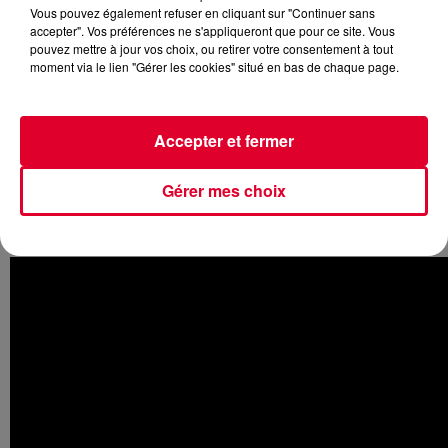
Vous pouvez également refuser en cliquant sur "Continuer sans
accepter". Vos préférences ne s'appliqueront que pour ce site. Vous
pouvez mettre à jour vos choix, ou retirer votre consentement à tout
moment via le lien "Gérer les cookies" situé en bas de chaque page.
Alors que
Something Just Like This
est devenu un tube
planétaire, le duo américain dévoile une vidéo pour le titre
Accepter et fermer
Young
avec une multitude de photos des deux producteurs.
C’est l’un d’eux,
Andrew Taggart,
qui chante sur
Young
. Et
c’est aussi lui que l’on entend sur
Honest
. Cette ballade
Gérer mes choix
devrait être le prochain single des
Chainsmokers
et on
vous le propose déjà ici :