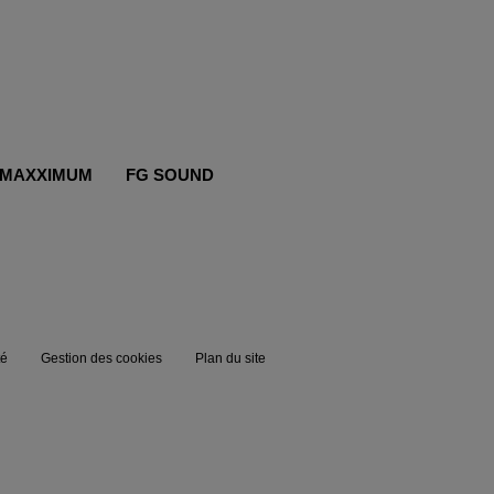
MAXXIMUM
FG SOUND
té
Gestion des cookies
Plan du site