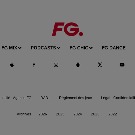
FG MIX
PODCASTS
FG CHIC
FG DANCE
blicité - Agence FG
DAB+
Règlement des jeux
Légal - Confidentiali
Archives
2026
2025
2024
2023
2022