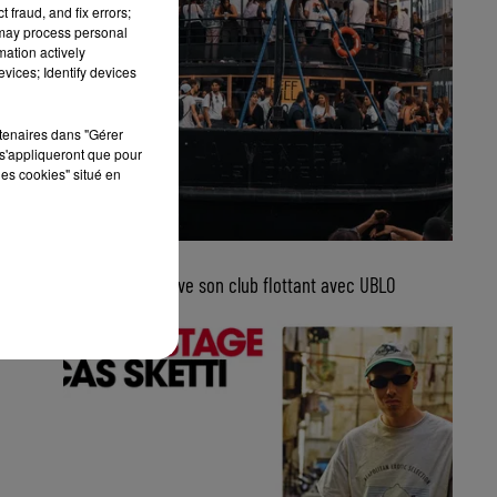
 fraud, and fix errors;
 may process personal
mation actively
vices; Identify devices
rtenaires dans "Gérer
s'appliqueront que pour
les cookies" situé en
5 août 2026
Bordeaux retrouve son club flottant avec UBLO