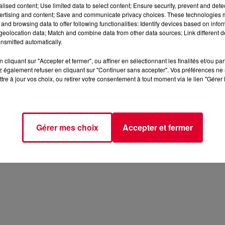
alised content; Use limited data to select content; Ensure security, prevent and detect
ertising and content; Save and communicate privacy choices. These technologies
and browsing data to offer following functionalities: Identify devices based on infor
eolocation data; Match and combine data from other data sources; Link different de
nsmitted automatically.
cliquant sur "Accepter et fermer", ou affiner en sélectionnant les finalités et/ou pa
 également refuser en cliquant sur "Continuer sans accepter". Vos préférences ne 
tre à jour vos choix, ou retirer votre consentement à tout moment via le lien "Gérer 
Gérer mes choix
Accepter et fermer