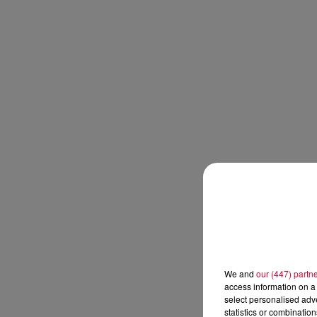
We and
our (447) partn
access information on a 
select personalised ad
statistics or combinatio