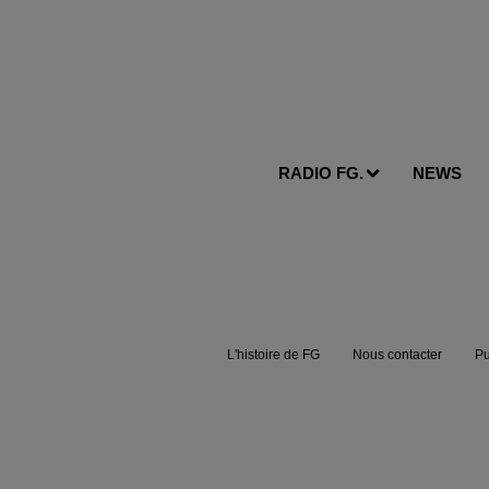
RADIO FG.
NEWS
L'histoire de FG
Nous contacter
Pu