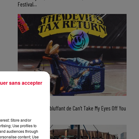
Festival...
uer sans accepter
6 août 2026
Galantis : remix bluffant de Can’t Take My Eyes Off You
pour un...
erest: Store and/or
tising; Use profiles to
tand audiences through
personalise content; Use