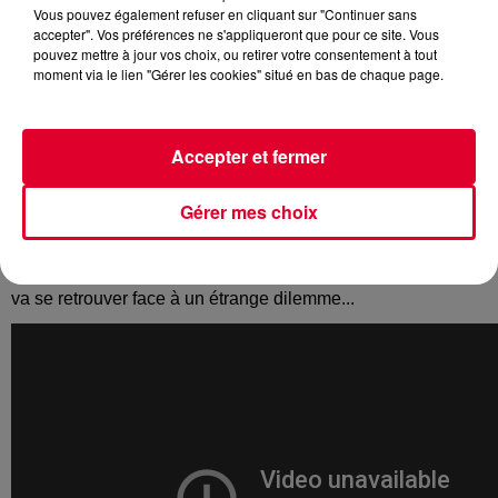
Vous pouvez également refuser en cliquant sur "Continuer sans
accepter". Vos préférences ne s'appliqueront que pour ce site. Vous
pouvez mettre à jour vos choix, ou retirer votre consentement à tout
moment via le lien "Gérer les cookies" situé en bas de chaque page.
Les sorties ciné de la semaine et au menu : de l'action avec
Liam Neeson, une comédie musicale et un documentaire
sur le sucre...
Accepter et fermer
Si vous aimez les films d'action auxquels nous a habitué
Liam Neeson, vous devez aller voir
The Passenger.
Gérer mes choix
Quatrième collaboration déjà pour Liam Neeson avec le
réalisateur de
Sans Identié
ou
Night Run
. Cette fois, Liam
Neeson prend un train, toujours le même. Sauf qu'un jour, il
va se retrouver face à un étrange dilemme...