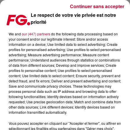
Continuer sans accepter
Le respect de votre vie privée est notre
priorité
SORTIES CINÉMA – MERCREDI 24 JANVIER
We and
our (447) partners
do the following data processing based on
your consent and/or our legitimate interest: Store and/or access
Publié : 24 janvier 2018 à 9h44 par La rédaction
information on a device; Use limited data to select advertising; Create
profiles for personalised advertising; Use profiles to select personalised
advertising; Measure advertising performance; Measure content
performance; Understand audiences through statistics or combinations
of data from different sources; Develop and improve services; Create
profiles to personalise content; Use profiles to select personalised
content; Use limited data to select content; Ensure security, prevent and
detect fraud, and fix errors; Deliver and present advertising and content;
Save and communicate privacy choices. These technologies may
process personal data such as IP address and browsing data to offer
following functionalities: Identify devices based on information actively
requested; Use precise geolocation data; Match and combine data from
other data sources; Link different devices; Identify devices based on
information transmitted automatically.
Vous pouvez accepter en cliquant sur "Accepter et fermer", ou affiner en
sélectionnant les finalités et/ou partenaires dans "Gérer mes choix".