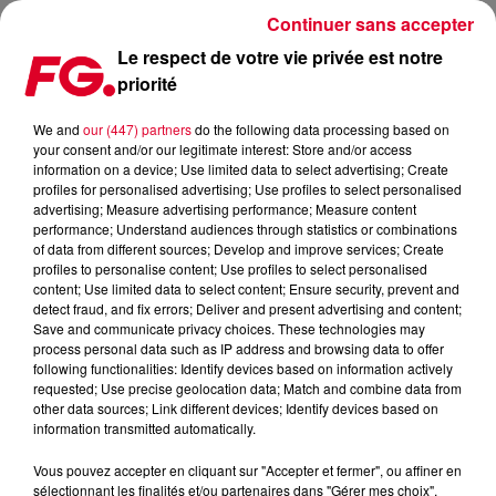
Continuer sans accepter
Le respect de votre vie privée est notre
priorité
SONUS FESTIVAL (20-24 AOUT 2017) : LE LINE-UP COMPLET
!!
We and
our (447) partners
do the following data processing based on
your consent and/or our legitimate interest: Store and/or access
information on a device; Use limited data to select advertising; Create
Publié : 29 juin 2017 à 9h17 par La rédaction
profiles for personalised advertising; Use profiles to select personalised
advertising; Measure advertising performance; Measure content
performance; Understand audiences through statistics or combinations
of data from different sources; Develop and improve services; Create
profiles to personalise content; Use profiles to select personalised
content; Use limited data to select content; Ensure security, prevent and
detect fraud, and fix errors; Deliver and present advertising and content;
Save and communicate privacy choices. These technologies may
process personal data such as IP address and browsing data to offer
following functionalities: Identify devices based on information actively
requested; Use precise geolocation data; Match and combine data from
other data sources; Link different devices; Identify devices based on
information transmitted automatically.
Vous pouvez accepter en cliquant sur "Accepter et fermer", ou affiner en
sélectionnant les finalités et/ou partenaires dans "Gérer mes choix".