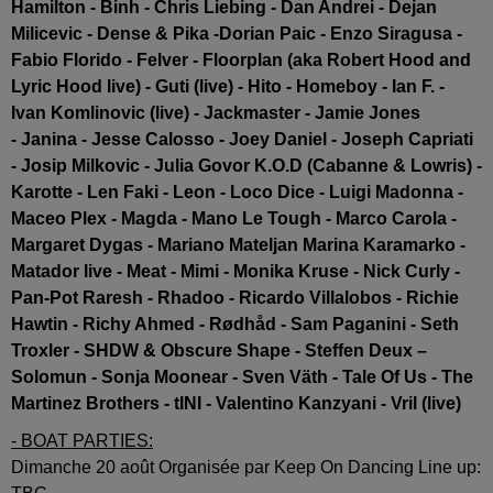
Hamilton - Binh - Chris Liebing - Dan Andrei - Dejan
Milicevic - Dense & Pika -Dorian Paic - Enzo Siragusa -
Fabio Florido - Felver - Floorplan (aka Robert Hood and
Lyric Hood live) - Guti (live) - Hito - Homeboy - Ian F. -
Ivan Komlinovic (live) - Jackmaster - Jamie Jones
- Janina - Jesse Calosso - Joey Daniel - Joseph Capriati
- Josip Milkovic - Julia Govor K.O.D (Cabanne & Lowris) -
Karotte - Len Faki - Leon - Loco Dice - Luigi Madonna -
Maceo Plex - Magda - Mano Le Tough - Marco Carola -
Margaret Dygas - Mariano Mateljan Marina Karamarko -
Matador live - Meat - Mimi - Monika Kruse - Nick Curly -
Pan-Pot Raresh - Rhadoo - Ricardo Villalobos - Richie
Hawtin - Richy Ahmed - Rødhåd - Sam Paganini - Seth
Troxler - SHDW & Obscure Shape - Steffen Deux –
Solomun - Sonja Moonear - Sven Väth - Tale Of Us - The
Martinez Brothers - tINI - Valentino Kanzyani - Vril (live)
- BOAT PARTIES:
Dimanche 20 août Organisée par Keep On Dancing Line up: