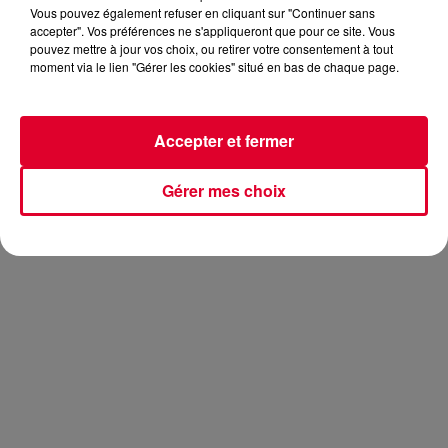
Vous pouvez également refuser en cliquant sur "Continuer sans
accepter". Vos préférences ne s'appliqueront que pour ce site. Vous
pouvez mettre à jour vos choix, ou retirer votre consentement à tout
moment via le lien "Gérer les cookies" situé en bas de chaque page.
Le jeune français originaire de Caen vient de sortir son
nouvel EP
Karmaprana
. Il est donc venu nous rendre visite
pour évoquer cet EP, sa musique et bien d’autres choses.
Accepter et fermer
Surtout, il a ensuite joué en Live. C’est bon. Planant. Merci
Fakear.
Gérer mes choix