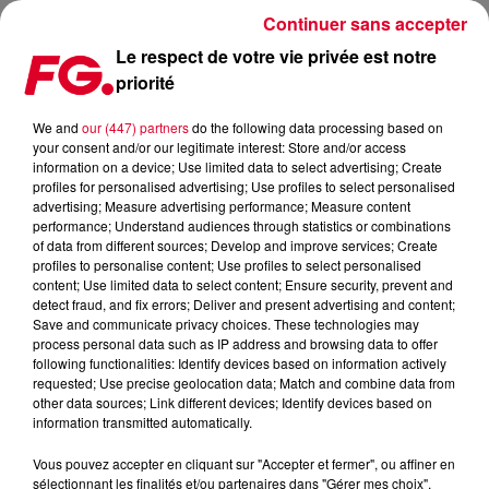
Continuer sans accepter
Le respect de votre vie privée est notre
priorité
REVOIR LE LIVE ET L’INTERVIEW DE FAKEAR DANS NOS STUDIOS !
We and
our (447) partners
do the following data processing based on
your consent and/or our legitimate interest: Store and/or access
Publié : 14 novembre 2017 à 9h53 par La rédaction
information on a device; Use limited data to select advertising; Create
profiles for personalised advertising; Use profiles to select personalised
advertising; Measure advertising performance; Measure content
performance; Understand audiences through statistics or combinations
of data from different sources; Develop and improve services; Create
profiles to personalise content; Use profiles to select personalised
content; Use limited data to select content; Ensure security, prevent and
detect fraud, and fix errors; Deliver and present advertising and content;
Save and communicate privacy choices. These technologies may
process personal data such as IP address and browsing data to offer
following functionalities: Identify devices based on information actively
requested; Use precise geolocation data; Match and combine data from
other data sources; Link different devices; Identify devices based on
information transmitted automatically.
Vous pouvez accepter en cliquant sur "Accepter et fermer", ou affiner en
sélectionnant les finalités et/ou partenaires dans "Gérer mes choix".