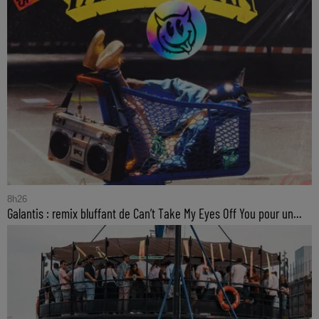
8h26
Galantis : remix bluffant de Can’t Take My Eyes Off You pour un...