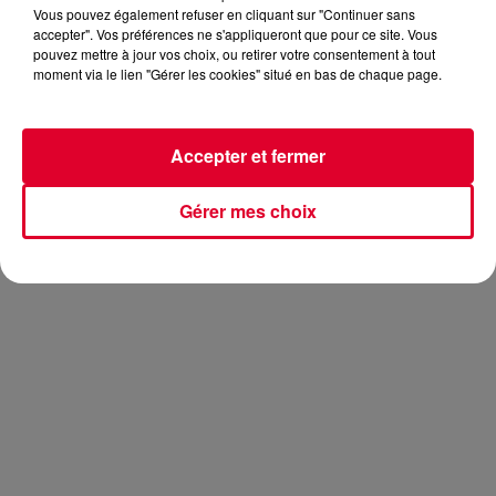
Vous pouvez également refuser en cliquant sur "Continuer sans
accepter". Vos préférences ne s'appliqueront que pour ce site. Vous
pouvez mettre à jour vos choix, ou retirer votre consentement à tout
moment via le lien "Gérer les cookies" situé en bas de chaque page.
Pas de vacances pour votre rendez-vous très attendu
chaque semaine ! Hier soir, nous recevions
Kazy Lambist
dans
Club FG Live Session
. L’artiste français a récemment
Accepter et fermer
sorti son EP
The City
, avec notamment le morceau
Love
Song
. Si vous ne connaissez pas encore cet artiste, c’est le
moment d’y remédier avec la vidéo de son set live hier dans
Gérer mes choix
nos studios :