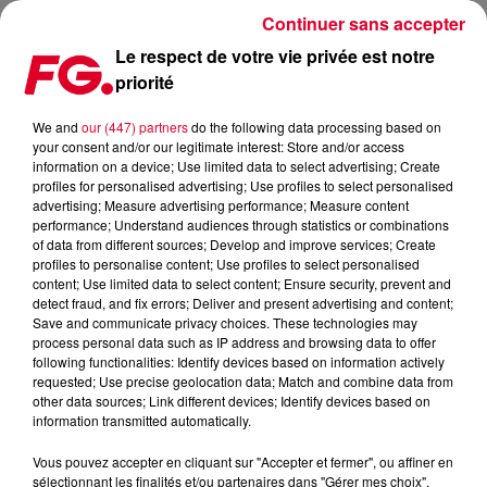
Continuer sans accepter
Le respect de votre vie privée est notre
priorité
REPLAY CLUB FG LIVE SESSION : KAZY LAMBIST !
We and
our (447) partners
do the following data processing based on
your consent and/or our legitimate interest: Store and/or access
Publié : 19 avril 2018 à 9h47 par La rédaction
information on a device; Use limited data to select advertising; Create
profiles for personalised advertising; Use profiles to select personalised
advertising; Measure advertising performance; Measure content
performance; Understand audiences through statistics or combinations
of data from different sources; Develop and improve services; Create
profiles to personalise content; Use profiles to select personalised
content; Use limited data to select content; Ensure security, prevent and
detect fraud, and fix errors; Deliver and present advertising and content;
Save and communicate privacy choices. These technologies may
process personal data such as IP address and browsing data to offer
following functionalities: Identify devices based on information actively
requested; Use precise geolocation data; Match and combine data from
other data sources; Link different devices; Identify devices based on
information transmitted automatically.
Vous pouvez accepter en cliquant sur "Accepter et fermer", ou affiner en
sélectionnant les finalités et/ou partenaires dans "Gérer mes choix".