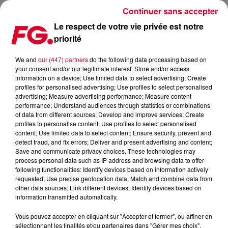
Continuer sans accepter
Le respect de votre vie privée est notre
priorité
PARIS : LE BEACH CLUB S'INSTALLE DANS LE BOIS DE
VINCENNES
We and
our (447) partners
do the following data processing based on
your consent and/or our legitimate interest: Store and/or access
information on a device; Use limited data to select advertising; Create
Publié : 10 mai 2021 à 13h52 par Jean-Baptiste Blandin
profiles for personalised advertising; Use profiles to select personalised
advertising; Measure advertising performance; Measure content
performance; Understand audiences through statistics or combinations
of data from different sources; Develop and improve services; Create
profiles to personalise content; Use profiles to select personalised
content; Use limited data to select content; Ensure security, prevent and
detect fraud, and fix errors; Deliver and present advertising and content;
Save and communicate privacy choices. These technologies may
process personal data such as IP address and browsing data to offer
following functionalities: Identify devices based on information actively
requested; Use precise geolocation data; Match and combine data from
other data sources; Link different devices; Identify devices based on
information transmitted automatically.
Vous pouvez accepter en cliquant sur "Accepter et fermer", ou affiner en
sélectionnant les finalités et/ou partenaires dans "Gérer mes choix".