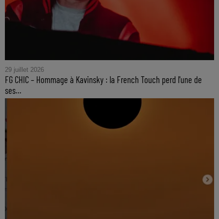
29 juillet 2026
FG CHIC – Hommage à Kavinsky : la French Touch perd l'une de
ses...