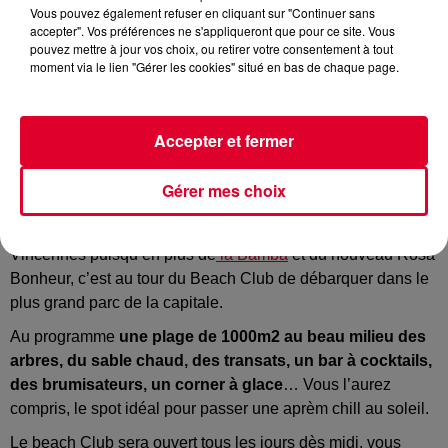
Vous pouvez également refuser en cliquant sur "Continuer sans
Crédit :
© Beach Club / Le Chalet du Lac
accepter". Vos préférences ne s'appliqueront que pour ce site. Vous
pouvez mettre à jour vos choix, ou retirer votre consentement à tout
moment via le lien "Gérer les cookies" situé en bas de chaque page.
Après
la déclaration de Roselyne Bachelot annonçant que
Accepter et fermer
les festivals en extérieur pourront bien avoir lieu à partir du
er
1
juillet
, les visages de la fête de l’été se multiplient partout
Gérer mes choix
en France.
A Paris, l’un des spots incontournables sera le Bois de
Vincennes puisqu’en plus de
la Bamba
et du nouveau Rosa
Bonheur, c’est au tour du Beach Club de débarquer dans le
plus grand parc de la capitale.
Au programme
une plage de 1000m2 au beau milieu des
arbres, du sable chaud, des transats, un bar à cocktails,
des brumisateurs, un corner à glace
… Vous l’aurez
compris, le spot idéal pour passer une aprèm chill au soleil.
Le beach Club sera ouvert tous les jours dès midi, vous