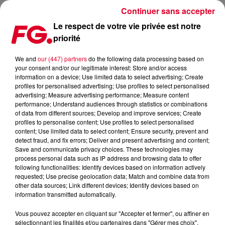
Continuer sans accepter
Le respect de votre vie privée est notre
priorité
OLIVER HELDENS SORT WAITING
We and
our (447) partners
do the following data processing based on
your consent and/or our legitimate interest: Store and/or access
Publié : 14 janvier 2016 à 9h34 par La rédaction
information on a device; Use limited data to select advertising; Create
profiles for personalised advertising; Use profiles to select personalised
advertising; Measure advertising performance; Measure content
performance; Understand audiences through statistics or combinations
of data from different sources; Develop and improve services; Create
profiles to personalise content; Use profiles to select personalised
content; Use limited data to select content; Ensure security, prevent and
detect fraud, and fix errors; Deliver and present advertising and content;
Save and communicate privacy choices. These technologies may
process personal data such as IP address and browsing data to offer
following functionalities: Identify devices based on information actively
requested; Use precise geolocation data; Match and combine data from
other data sources; Link different devices; Identify devices based on
information transmitted automatically.
Vous pouvez accepter en cliquant sur "Accepter et fermer", ou affiner en
sélectionnant les finalités et/ou partenaires dans "Gérer mes choix".