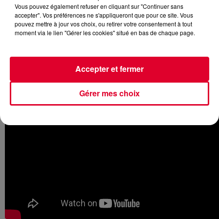
Vous pouvez également refuser en cliquant sur "Continuer sans
accepter". Vos préférences ne s'appliqueront que pour ce site. Vous
pouvez mettre à jour vos choix, ou retirer votre consentement à tout
moment via le lien "Gérer les cookies" situé en bas de chaque page.
Le résident Radio FG nous dévoile un titre plutôt réussi
intitulé
Waiting
en compagnie du jeune
Throttle
. On vous
propose de découvrir au passage le clip officiel de
Waiting
:
Accepter et fermer
Gérer mes choix