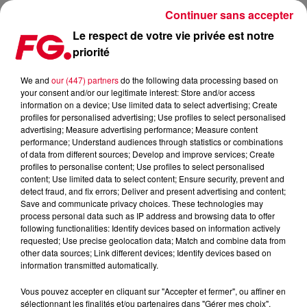
Continuer sans accepter
Le respect de votre vie privée est notre
priorité
ODYSSEY, LE CLIP
We and
our (447) partners
do the following data processing based on
your consent and/or our legitimate interest: Store and/or access
Publié : 30 mars 2017 à 14h47 par La rédaction
information on a device; Use limited data to select advertising; Create
profiles for personalised advertising; Use profiles to select personalised
advertising; Measure advertising performance; Measure content
performance; Understand audiences through statistics or combinations
of data from different sources; Develop and improve services; Create
profiles to personalise content; Use profiles to select personalised
content; Use limited data to select content; Ensure security, prevent and
detect fraud, and fix errors; Deliver and present advertising and content;
Save and communicate privacy choices. These technologies may
process personal data such as IP address and browsing data to offer
following functionalities: Identify devices based on information actively
requested; Use precise geolocation data; Match and combine data from
other data sources; Link different devices; Identify devices based on
information transmitted automatically.
Vous pouvez accepter en cliquant sur "Accepter et fermer", ou affiner en
sélectionnant les finalités et/ou partenaires dans "Gérer mes choix".