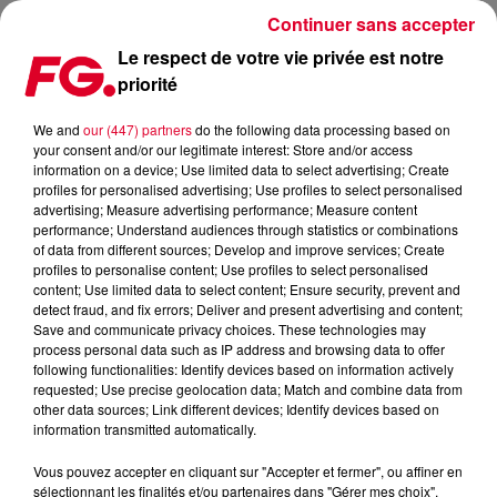
Continuer sans accepter
Le respect de votre vie privée est notre
priorité
NOUVEAU SINGLE POUR N'TO
We and
our (447) partners
do the following data processing based on
your consent and/or our legitimate interest: Store and/or access
Publié : 19 novembre 2017 à 6h00 par La rédaction
information on a device; Use limited data to select advertising; Create
profiles for personalised advertising; Use profiles to select personalised
advertising; Measure advertising performance; Measure content
performance; Understand audiences through statistics or combinations
of data from different sources; Develop and improve services; Create
profiles to personalise content; Use profiles to select personalised
content; Use limited data to select content; Ensure security, prevent and
detect fraud, and fix errors; Deliver and present advertising and content;
Save and communicate privacy choices. These technologies may
process personal data such as IP address and browsing data to offer
following functionalities: Identify devices based on information actively
requested; Use precise geolocation data; Match and combine data from
other data sources; Link different devices; Identify devices based on
information transmitted automatically.
Vous pouvez accepter en cliquant sur "Accepter et fermer", ou affiner en
sélectionnant les finalités et/ou partenaires dans "Gérer mes choix".