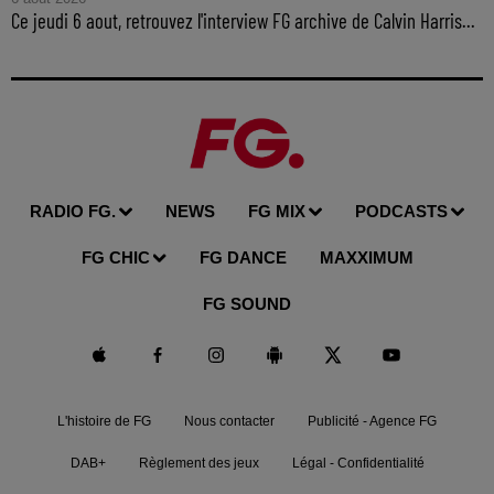
Ce jeudi 6 aout, retrouvez l'interview FG archive de Calvin Harris...
RADIO FG.
NEWS
FG MIX
PODCASTS
FG CHIC
FG DANCE
MAXXIMUM
FG SOUND
L'histoire de FG
Nous contacter
Publicité - Agence FG
DAB+
Règlement des jeux
Légal - Confidentialité